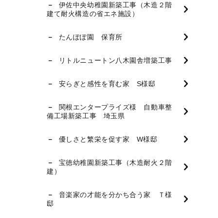
伊佐中央幼稚園新築工事（木造２階
建て耐火構造の省エネ施設）
たんぽぽ園 保育所
リトルニュートン八木園舎増築工事
安らぎと感性を育む家 S様邸
関根エンタープライズ様 自動車整
備工場新築工事 埼玉県
優しさと繁栄を促す家 W様邸
宝徳幼稚園新築工事（木造耐火２階
建）
音楽家の才能を分かち合う家 Ｔ様
邸