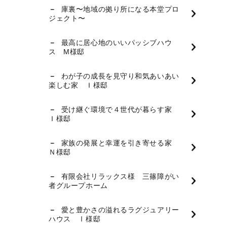
庫裏〜地域の拠り所になる本堂プロ
ジェクト〜
最高に居心地のいいパッシブハウ
ス M様邸
わが子の成長を見守り和気あいあい
楽しむ家 Ｉ様邸
受け継ぐ環境で４世代が暮らす家
Ｉ様邸
家族の発展と幸運を引き寄せる家
Ｎ様邸
有限会社リラックス様 三篠障がい
者グループホーム
愛と豊かさの溢れるラグジュアリー
ハウス Ⅰ様邸