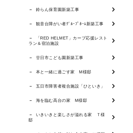
鈴らん保育園新築工事
観音台障がい者ｸﾞﾙｰﾌﾟﾎｰﾑ新築工事
「RED HELMET」カープ応援レスト
ラン＆宿泊施設
廿日市こども園新築工事
本と一緒に過ごす家 M様邸
五日市障害者複合施設「ひといき」
海を臨む高台の家 M様邸
いきいきと楽しさが溢れる家 Ｔ様
邸