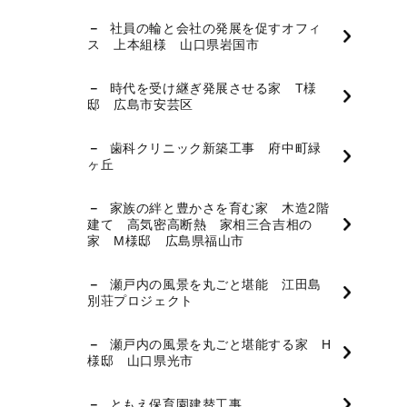
社員の輪と会社の発展を促すオフィ
ス 上本組様 山口県岩国市
時代を受け継ぎ発展させる家 T様
邸 広島市安芸区
歯科クリニック新築工事 府中町緑
ヶ丘
家族の絆と豊かさを育む家 木造2階
建て 高気密高断熱 家相三合吉相の
家 M様邸 広島県福山市
瀬戸内の風景を丸ごと堪能 江田島
別荘プロジェクト
瀬戸内の風景を丸ごと堪能する家 H
様邸 山口県光市
ともえ保育園建替工事