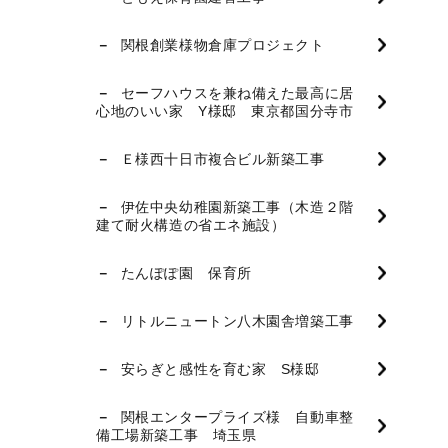
関根創業様物倉庫プロジェクト
セーフハウスを兼ね備えた最高に居
心地のいい家 Y様邸 東京都国分寺市
Ｅ様西十日市複合ビル新築工事
伊佐中央幼稚園新築工事（木造２階
建て耐火構造の省エネ施設）
たんぽぽ園 保育所
リトルニュートン八木園舎増築工事
安らぎと感性を育む家 S様邸
関根エンタープライズ様 自動車整
備工場新築工事 埼玉県