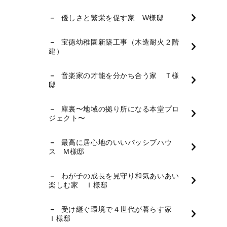
優しさと繁栄を促す家 W様邸
宝徳幼稚園新築工事（木造耐火２階
建）
音楽家の才能を分かち合う家 Ｔ様
邸
庫裏〜地域の拠り所になる本堂プロ
ジェクト〜
最高に居心地のいいパッシブハウ
ス M様邸
わが子の成長を見守り和気あいあい
楽しむ家 Ｉ様邸
受け継ぐ環境で４世代が暮らす家
Ｉ様邸