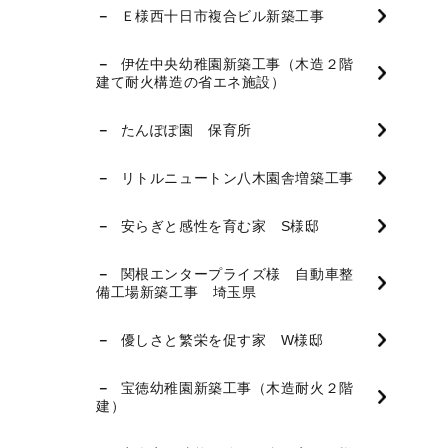
Ｅ様西十日市複合ビル新築工事
伊佐中央幼稚園新築工事（木造２階
建て耐火構造の省エネ施設）
たんぽぽ園 保育所
リトルニュートン八木園舎増築工事
安らぎと感性を育む家 S様邸
関根エンタープライズ様 自動車整
備工場新築工事 埼玉県
優しさと繁栄を促す家 W様邸
宝徳幼稚園新築工事（木造耐火２階
建）