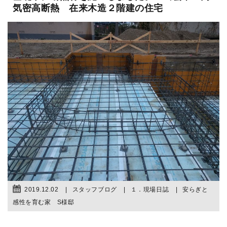
気密高断熱 在来木造２階建の住宅
2019.12.02
スタッフブログ
１．現場日誌
安らぎと
感性を育む家 S様邸