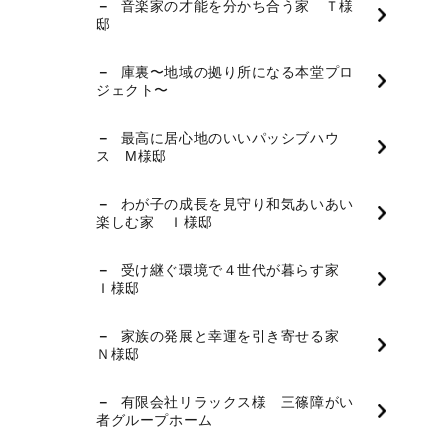
音楽家の才能を分かち合う家 Ｔ様
邸
庫裏〜地域の拠り所になる本堂プロ
ジェクト〜
最高に居心地のいいパッシブハウ
ス M様邸
わが子の成長を見守り和気あいあい
楽しむ家 Ｉ様邸
受け継ぐ環境で４世代が暮らす家
Ｉ様邸
家族の発展と幸運を引き寄せる家
Ｎ様邸
有限会社リラックス様 三篠障がい
者グループホーム