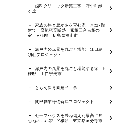
歯科クリニック新築工事 府中町緑
ヶ丘
家族の絆と豊かさを育む家 木造2階
建て 高気密高断熱 家相三合吉相の
家 M様邸 広島県福山市
瀬戸内の風景を丸ごと堪能 江田島
別荘プロジェクト
瀬戸内の風景を丸ごと堪能する家 H
様邸 山口県光市
ともえ保育園建替工事
関根創業様物倉庫プロジェクト
セーフハウスを兼ね備えた最高に居
心地のいい家 Y様邸 東京都国分寺市