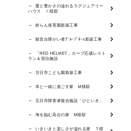
愛と豊かさの溢れるラグジュアリー
ハウス Ⅰ様邸
鈴らん保育園新築工事
観音台障がい者ｸﾞﾙｰﾌﾟﾎｰﾑ新築工事
「RED HELMET」カープ応援レスト
ラン＆宿泊施設
廿日市こども園新築工事
本と一緒に過ごす家 M様邸
五日市障害者複合施設「ひといき」
海を臨む高台の家 M様邸
いきいきと楽しさが溢れる家 Ｔ様