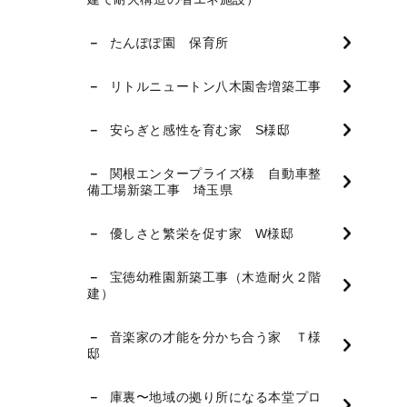
たんぽぽ園 保育所
リトルニュートン八木園舎増築工事
安らぎと感性を育む家 S様邸
関根エンタープライズ様 自動車整
備工場新築工事 埼玉県
優しさと繁栄を促す家 W様邸
宝徳幼稚園新築工事（木造耐火２階
建）
音楽家の才能を分かち合う家 Ｔ様
邸
庫裏〜地域の拠り所になる本堂プロ