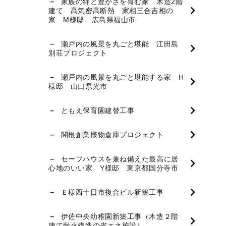
家族の絆と豊かさを育む家 木造2階
建て 高気密高断熱 家相三合吉相の
家 M様邸 広島県福山市
瀬戸内の風景を丸ごと堪能 江田島
別荘プロジェクト
瀬戸内の風景を丸ごと堪能する家 H
様邸 山口県光市
ともえ保育園建替工事
関根創業様物倉庫プロジェクト
セーフハウスを兼ね備えた最高に居
心地のいい家 Y様邸 東京都国分寺市
Ｅ様西十日市複合ビル新築工事
伊佐中央幼稚園新築工事（木造２階
建て耐火構造の省エネ施設）