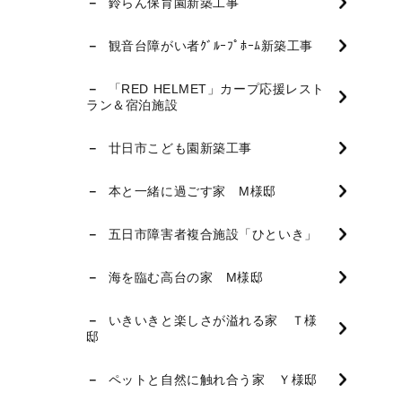
鈴らん保育園新築工事
観音台障がい者ｸﾞﾙｰﾌﾟﾎｰﾑ新築工事
「RED HELMET」カープ応援レスト
ラン＆宿泊施設
廿日市こども園新築工事
本と一緒に過ごす家 M様邸
五日市障害者複合施設「ひといき」
海を臨む高台の家 M様邸
いきいきと楽しさが溢れる家 Ｔ様
邸
ペットと自然に触れ合う家 Ｙ様邸