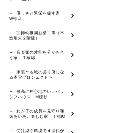
優しさと繁栄を促す家
W様邸
宝徳幼稚園新築工事（木
造耐火２階建）
音楽家の才能を分かち合
う家 Ｔ様邸
庫裏〜地域の拠り所にな
る本堂プロジェクト〜
最高に居心地のいいパッ
シブハウス M様邸
わが子の成長を見守り和
気あいあい楽しむ家 Ｉ様邸
受け継ぐ環境で４世代が