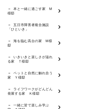
本と一緒に過ごす家 M
様邸
五日市障害者複合施設
「ひといき」
海を臨む高台の家 M様
邸
いきいきと楽しさが溢れ
る家 Ｔ様邸
ペットと自然に触れ合う
家 Ｙ様邸
ライフワークがどんどん
発展する家 Ｋ様邸
一緒に皆で楽しみ学ぶ