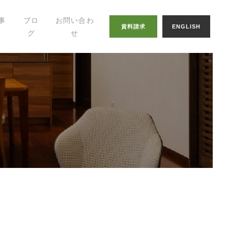
事
ブロ
お問い合わ
資料請求
ENGLISH
グ
せ
幸せの家づくりの
知恵
八納ブログ
スタッフグログ