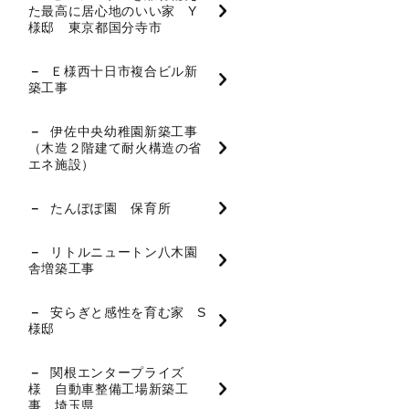
た最高に居心地のいい家 Y
様邸 東京都国分寺市
Ｅ様西十日市複合ビル新
築工事
伊佐中央幼稚園新築工事
（木造２階建て耐火構造の省
エネ施設）
たんぽぽ園 保育所
リトルニュートン八木園
舎増築工事
安らぎと感性を育む家 S
様邸
関根エンタープライズ
様 自動車整備工場新築工
事 埼玉県