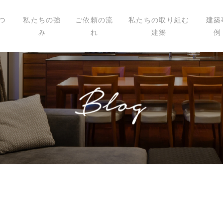
つ
私たちの強
ご依頼の流
私たちの取り組む
建築
み
れ
建築
例
いて
ィール
講演
載