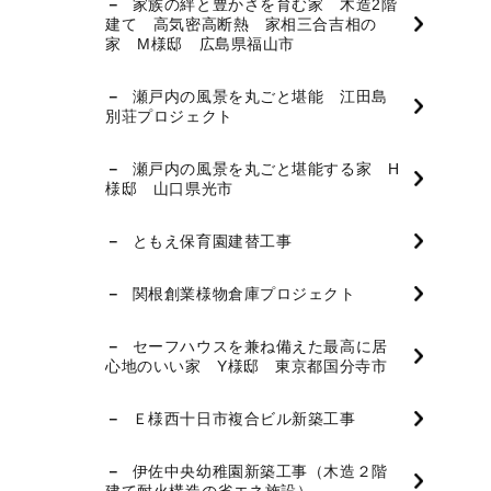
家族の絆と豊かさを育む家 木造2階
建て 高気密高断熱 家相三合吉相の
家 M様邸 広島県福山市
瀬戸内の風景を丸ごと堪能 江田島
別荘プロジェクト
瀬戸内の風景を丸ごと堪能する家 H
様邸 山口県光市
ともえ保育園建替工事
関根創業様物倉庫プロジェクト
セーフハウスを兼ね備えた最高に居
心地のいい家 Y様邸 東京都国分寺市
Ｅ様西十日市複合ビル新築工事
伊佐中央幼稚園新築工事（木造２階
建て耐火構造の省エネ施設）