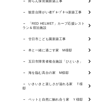
鈴らん保育園新築工事
観音台障がい者ｸﾞﾙｰﾌﾟﾎｰﾑ新築工事
「RED HELMET」カープ応援レスト
ラン＆宿泊施設
廿日市こども園新築工事
本と一緒に過ごす家 M様邸
五日市障害者複合施設「ひといき」
海を臨む高台の家 M様邸
いきいきと楽しさが溢れる家 Ｔ様
邸
ペットと自然に触れ合う家 Ｙ様邸