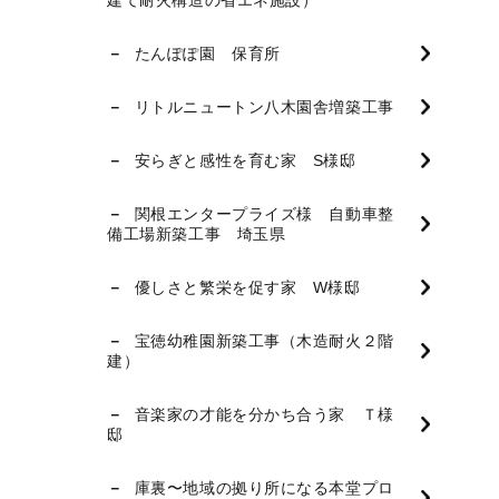
たんぽぽ園 保育所
リトルニュートン八木園舎増築工事
安らぎと感性を育む家 S様邸
関根エンタープライズ様 自動車整
備工場新築工事 埼玉県
優しさと繁栄を促す家 W様邸
宝徳幼稚園新築工事（木造耐火２階
建）
音楽家の才能を分かち合う家 Ｔ様
邸
庫裏〜地域の拠り所になる本堂プロ