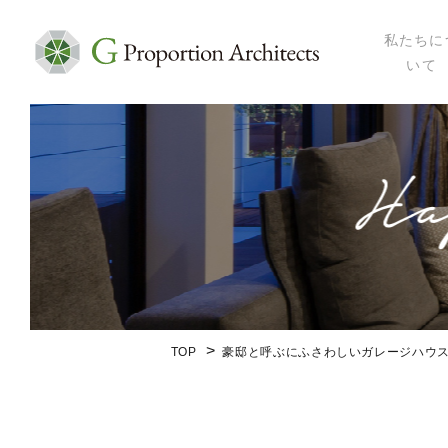
私たちに
いて
私たちにつ
代表プロフ
セミナー・
メディア掲
会社概要
TOP
豪邸と呼ぶにふさわしいガレージハウ