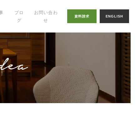
事
ブロ
お問い合わ
資料請求
ENGLISH
グ
せ
幸せの家づくりの
知恵
八納ブログ
スタッフグログ