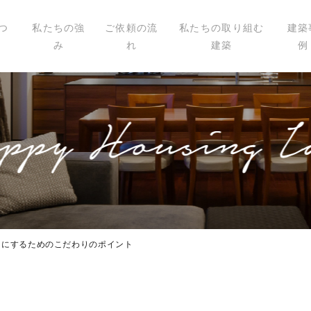
つ
私たちの強
ご依頼の流
私たちの取り組む
建築
み
れ
建築
例
いて
ィール
講演
載
スにするためのこだわりのポイント