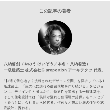
この記事の著者
八納啓創（やのう けいぞう／本名：八納啓造）
一級建築士 株式会社G proportion アーキテクツ 代表。
「快適で居心地よく洗練されたデザイン空間」を探求している1
級建築士。「孫の代に誇れる建築環境を作り続ける」をビジョ
ンに、デザイン性と省エネ性、快適性を追求する一般建築を、
そして住宅設計では「笑顔が溢れる住環境の提供」をコンセプ
トをもとに、会社員から経営者、作家など幅広い層の住宅や施
設設計に携わる。