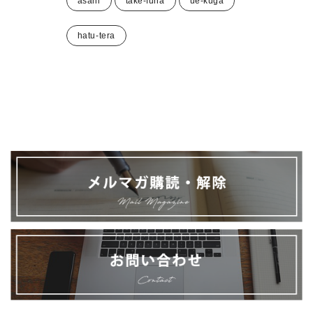
asahi
take-funa
ue-kuga
hatu-tera