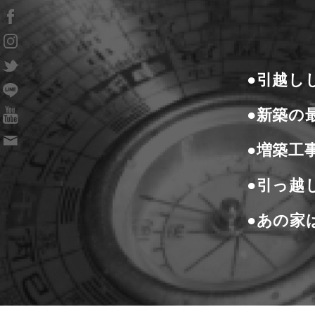
●引越し
●新築の
●増築工
●引っ越
●あの家