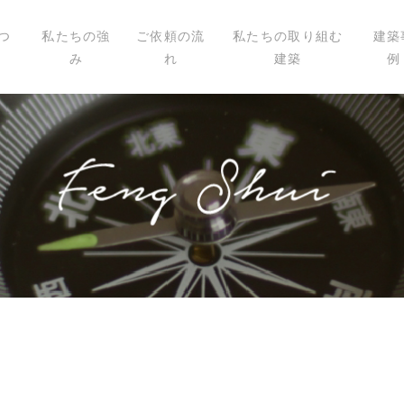
つ
私たちの強
ご依頼の流
私たちの取り組む
建築
み
れ
建築
例
いて
ィール
講演
載