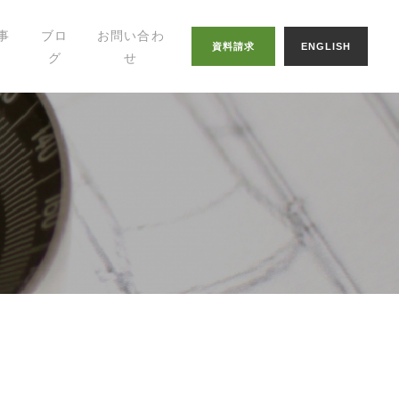
事
ブロ
お問い合わ
資料請求
ENGLISH
グ
せ
幸せの家づくりの
知恵
八納ブログ
スタッフグログ