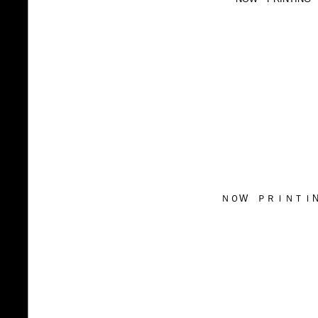
ＮＯW ＰＲＩＮＴＩN