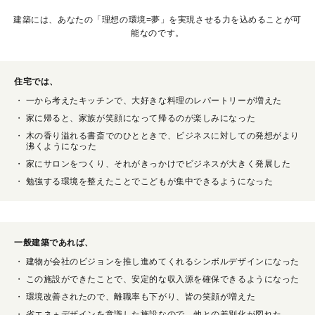
建築には、あなたの「理想の環境=夢」を実現させる力を込めることが可
能なのです。
住宅では、
一から考えたキッチンで、大好きな料理のレパートリーが増えた
家に帰ると、家族が笑顔になって帰るのが楽しみになった
木の香り溢れる書斎でのひとときで、ビジネスに対しての発想がより
沸くようになった
家にサロンをつくり、それがきっかけでビジネスが大きく発展した
勉強する環境を整えたことでこどもが集中できるようになった
一般建築であれば、
建物が会社のビジョンを推し進めてくれるシンボルデザインになった
この施設ができたことで、安定的な収入源を確保できるようになった
環境改善されたので、離職率も下がり、皆の笑顔が増えた
省エネ＋デザインを意識した施設なので、他との差別化が図れた