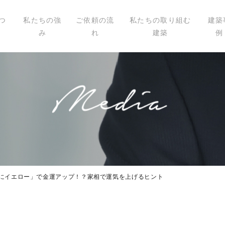
つ
私たちの強
ご依頼の流
私たちの取り組む
建築
み
れ
建築
例
いて
ィール
講演
載
西にイエロー」で金運アップ！？家相で運気を上げるヒント