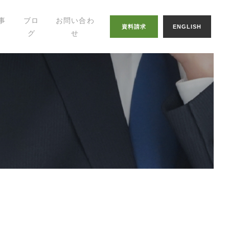
事
ブロ
お問い合わ
資料請求
ENGLISH
グ
せ
幸せの家づくりの
知恵
八納ブログ
スタッフグログ