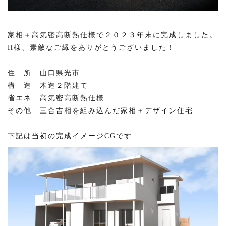
家相＋高気密高断熱仕様で２０２３年末に完成しました。
H様、素敵なご縁をありがとうございました！
住 所 山口県光市
構 造 木造２階建て
省エネ 高気密高断熱仕様
その他 三合吉相を組み込んだ家相＋デザイン住宅
下記は当初の完成イメージCGです