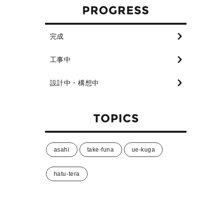
完成
工事中
設計中・構想中
asahi
take-funa
ue-kuga
hatu-tera