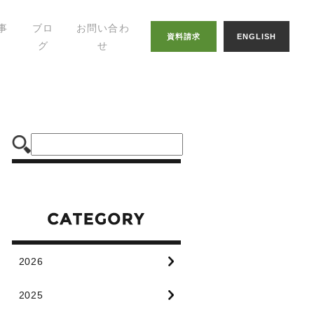
事
ブロ
お問い合わ
資料請求
ENGLISH
グ
せ
幸せの家づくりの
知恵
八納ブログ
スタッフグログ
2026
2025