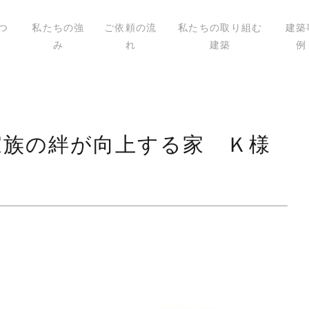
つ
私たちの強
ご依頼の流
私たちの取り組む
建築
み
れ
建築
例
いて
ィール
講演
載
家族の絆が向上する家 Ｋ様