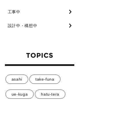
工事中
設計中・構想中
asahi
take-funa
ue-kuga
hatu-tera