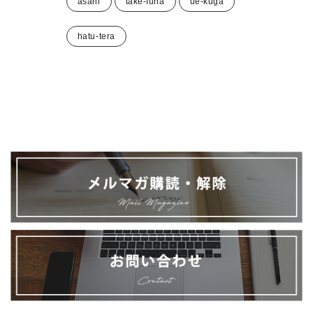
asahi
take-funa
ue-kuga
hatu-tera