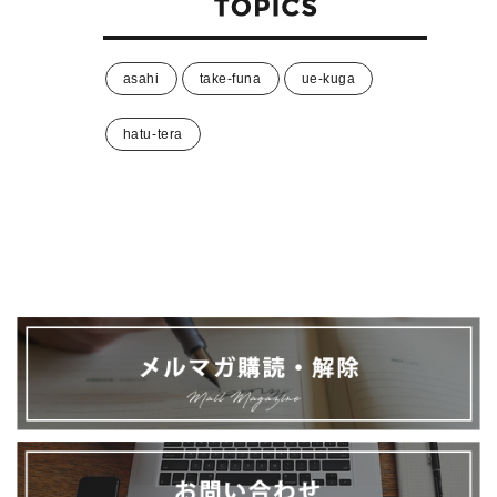
asahi
take-funa
ue-kuga
hatu-tera