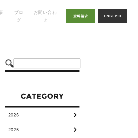
事
ブロ
お問い合わ
資料請求
ENGLISH
グ
せ
幸せの家づくりの
知恵
八納ブログ
スタッフグログ
2026
2025