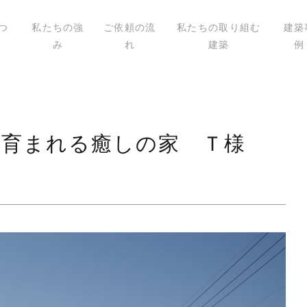
つ
私たちの強
ご依頼の流
私たちの取り組む
建築
み
れ
建築
例
いて
ィール
講演
載
が育まれる癒しの家 Ｔ様