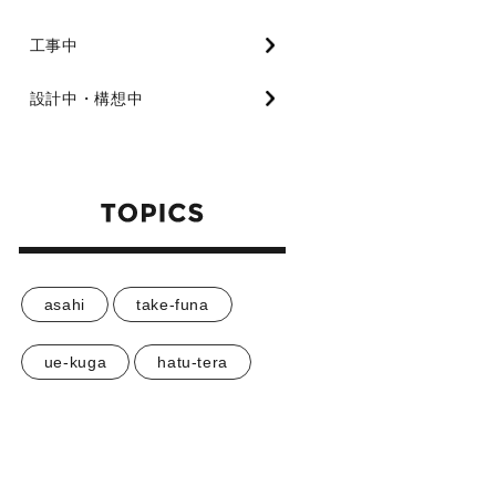
工事中
設計中・構想中
asahi
take-funa
ue-kuga
hatu-tera