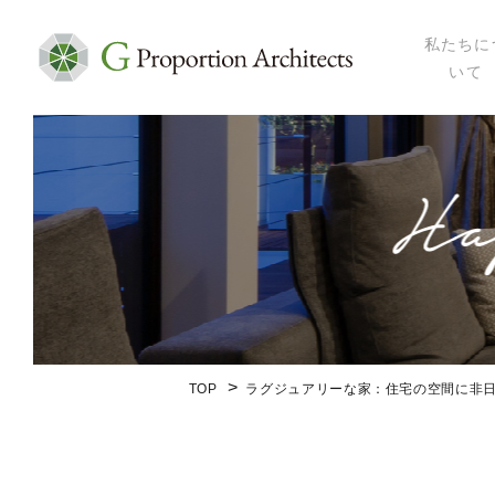
私たちに
いて
私たちにつ
代表プロフ
セミナー・
メディア掲
会社概要
TOP
ラグジュアリーな家：住宅の空間に非日