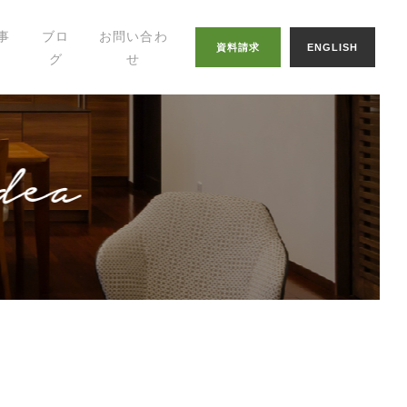
事
ブロ
お問い合わ
資料請求
ENGLISH
グ
せ
幸せの家づくりの
知恵
八納ブログ
スタッフグログ