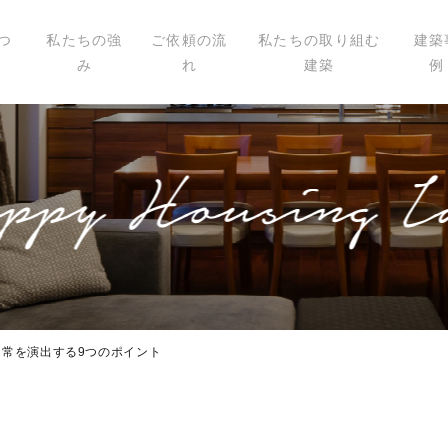
つ
私たちの強
ご依頼の流
私たちの取り組む
建築
み
れ
建築
例
いて
ィール
講演
載
常を演出する9つのポイント