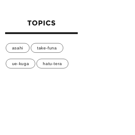
asahi
take-funa
ue-kuga
hatu-tera