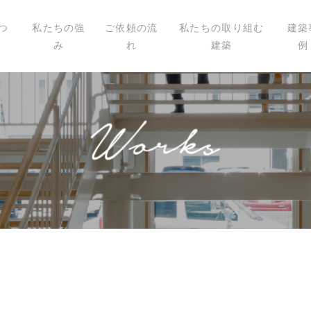
つ
私たちの強
ご依頼の流
私たちの取り組む
建築
み
れ
建築
例
いて
ィール
講演
載