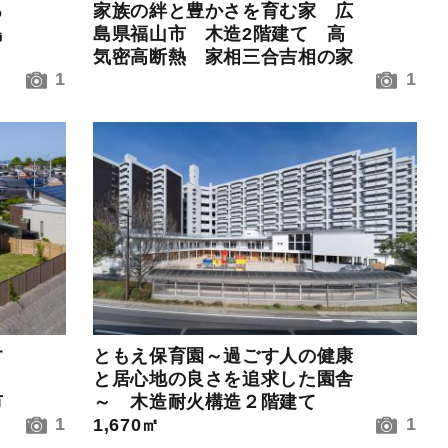
る
家族の絆と豊かさを育む家 広
島
島県福山市 木造2階建て 高
気密高断熱 家相三合吉相の家
1
1
す
ともえ保育園～過ごす人の健康
と居心地の良さを追求した園舎
市
～ 木造耐火構造２階建て
1
1
1,670㎡