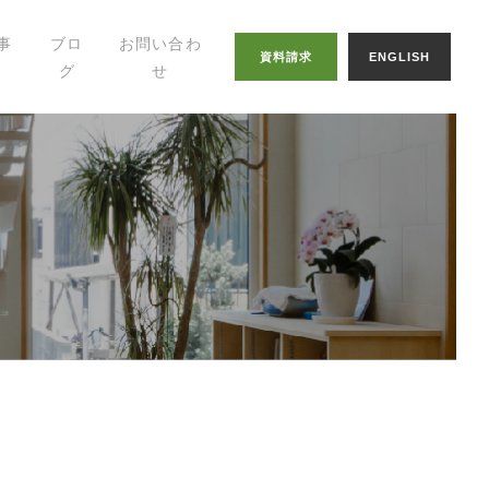
事
ブロ
お問い合わ
資料請求
ENGLISH
グ
せ
幸せの家づくりの
知恵
八納ブログ
スタッフグログ