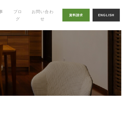
事
ブロ
お問い合わ
資料請求
ENGLISH
グ
せ
幸せの家づくりの
知恵
八納ブログ
スタッフグログ