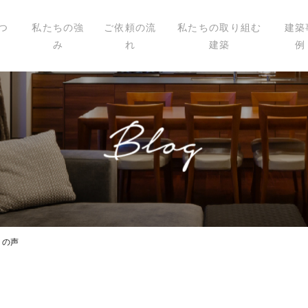
つ
私たちの強
ご依頼の流
私たちの取り組む
建築
み
れ
建築
例
いて
ィール
講演
載
々の声