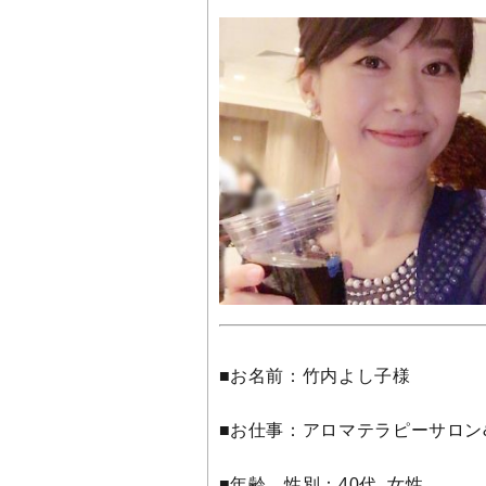
■お名前：竹内よし子様
■お仕事：アロマテラピーサロン
■年齢、性別：40代 女性