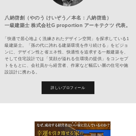
八納啓創（やのう けいぞう／本名：八納啓造）
一級建築士 株式会社G proportion アーキテクツ 代表。
「快適で居心地よく洗練されたデザイン空間」を探求している1
級建築士。「孫の代に誇れる建築環境を作り続ける」をビジョ
ンに、デザイン性と省エネ性、快適性を追求する一般建築を、
そして住宅設計では「笑顔が溢れる住環境の提供」をコンセプ
トをもとに、会社員から経営者、作家など幅広い層の住宅や施
設設計に携わる。
詳しいプロフィール