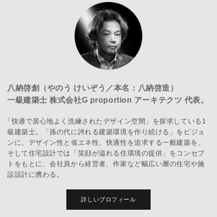
八納啓創（やのう けいぞう／本名：八納啓造）
一級建築士 株式会社G proportion アーキテクツ 代表。
「快適で居心地よく洗練されたデザイン空間」を探求している1
級建築士。「孫の代に誇れる建築環境を作り続ける」をビジョ
ンに、デザイン性と省エネ性、快適性を追求する一般建築を、
そして住宅設計では「笑顔が溢れる住環境の提供」をコンセプ
トをもとに、会社員から経営者、作家など幅広い層の住宅や施
設設計に携わる。
詳しいプロフィール