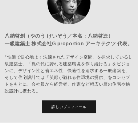
八納啓創（やのう けいぞう／本名：八納啓造）
一級建築士 株式会社G proportion アーキテクツ 代表。
「快適で居心地よく洗練されたデザイン空間」を探求している1
級建築士。「孫の代に誇れる建築環境を作り続ける」をビジョ
ンに、デザイン性と省エネ性、快適性を追求する一般建築を、
そして住宅設計では「笑顔が溢れる住環境の提供」をコンセプ
トをもとに、会社員から経営者、作家など幅広い層の住宅や施
設設計に携わる。
詳しいプロフィール