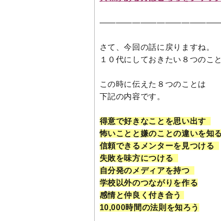
——————————————
さて、今回の話に戻りますね。
１０代にしておきたい８つのこ
この時に伝えた８つのことは
下記の内容です。
得意で好きなことを思い出す
怖いことと嫌のことの違いを知
信頼できるメンターを見つける
失敗を味方につける
自分発のメディアを持つ
学校以外のつながりを作る
感情と仲良く付き合う
10,000時間の法則を知ろう