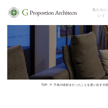
私たちに
いて
私たちにつ
代表プロフ
セミナー・
メディア掲
会社概要
TOP
子供の頃好きだったことを思い出す大