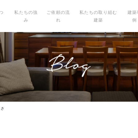
つ
私たちの強
ご依頼の流
私たちの取り組む
建築
み
れ
建築
例
いて
ィール
講演
載
切さ