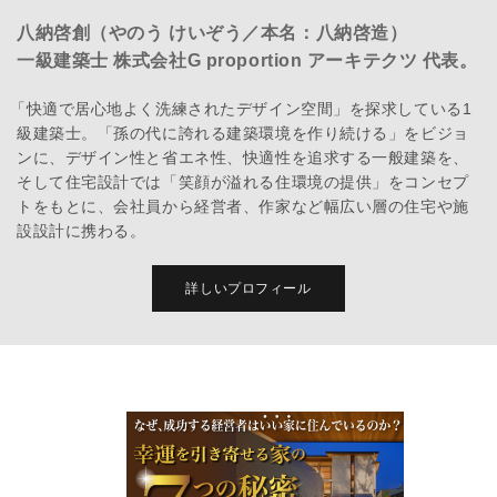
八納啓創（やのう けいぞう／本名：八納啓造）
一級建築士 株式会社G proportion アーキテクツ 代表。
「快適で居心地よく洗練されたデザイン空間」を探求している1
級建築士。「孫の代に誇れる建築環境を作り続ける」をビジョ
ンに、デザイン性と省エネ性、快適性を追求する一般建築を、
そして住宅設計では「笑顔が溢れる住環境の提供」をコンセプ
トをもとに、会社員から経営者、作家など幅広い層の住宅や施
設設計に携わる。
詳しいプロフィール