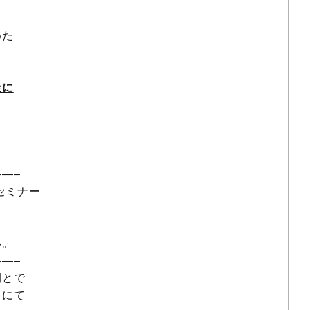
めた
金に
—–
セミナー
い。
—–
間とで
」にて