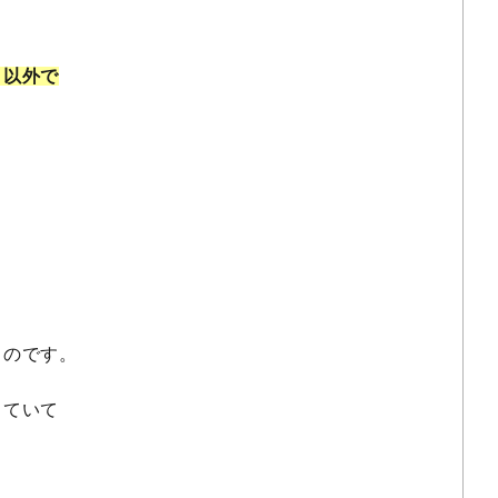
。
と以外で
ものです。
っていて