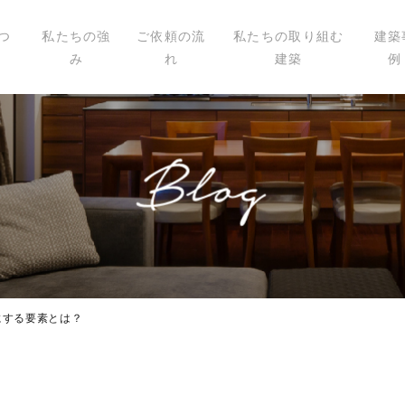
つ
私たちの強
ご依頼の流
私たちの取り組む
建築
み
れ
建築
例
いて
ィール
講演
載
にする要素とは？