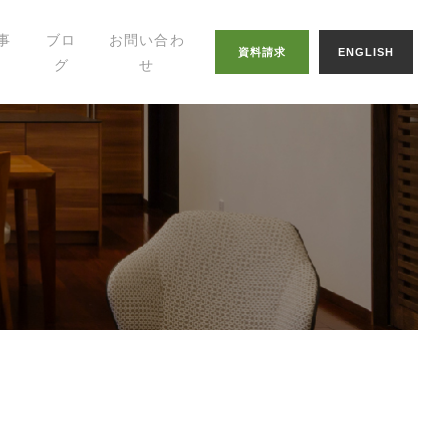
事
ブロ
お問い合わ
資料請求
ENGLISH
グ
せ
幸せの家づくりの
知恵
八納ブログ
スタッフグログ