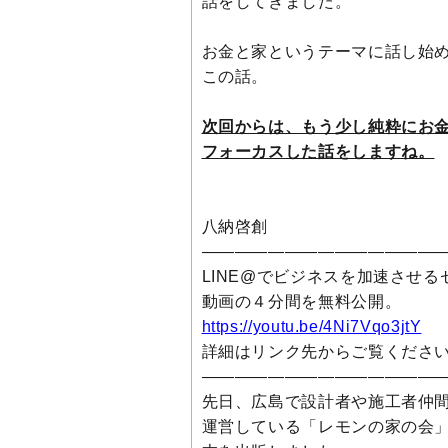
話をしてきました。
お金と家というテーマに話し始
この話。
次回からは、もう少し純粋にお
フォーカスした話をしますね。
八納啓創
———————————————
LINE@でビジネスを加速させる
動画の４分間を無料公開。
https://youtu.be/4Ni7Vqo3jtY
詳細はリンク先からご覧くださ
———————————————
先日、広島で設計者や施工者仲
運営している「レモンの家の会