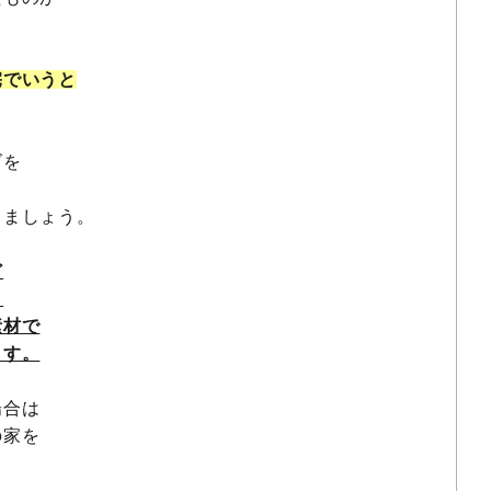
宅でいうと
ズを
きましょう。
ど
、
素材で
ます。
場合は
の家を