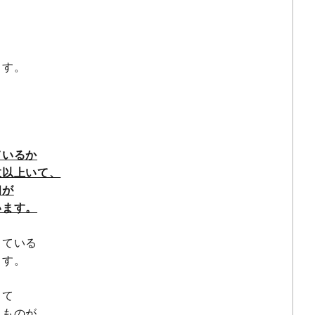
ます。
ているか
数以上いて、
相が
います。
っている
ます。
して
たものが