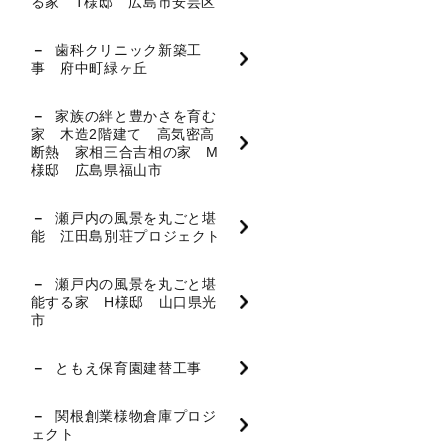
る家 T様邸 広島市安芸区
歯科クリニック新築工
事 府中町緑ヶ丘
家族の絆と豊かさを育む
家 木造2階建て 高気密高
断熱 家相三合吉相の家 M
様邸 広島県福山市
瀬戸内の風景を丸ごと堪
能 江田島別荘プロジェクト
瀬戸内の風景を丸ごと堪
能する家 H様邸 山口県光
市
ともえ保育園建替工事
関根創業様物倉庫プロジ
ェクト