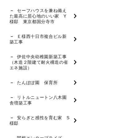
セーフハウスを兼ね備え
た最高に居心地のいい家 Y
様邸 東京都国分寺市
Ｅ様西十日市複合ビル新
築工事
伊佐中央幼稚園新築工事
（木造２階建て耐火構造の省
エネ施設）
たんぽぽ園 保育所
リトルニュートン八木園
舎増築工事
安らぎと感性を育む家 S
様邸