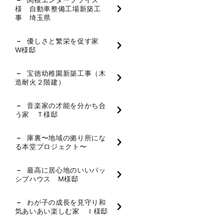
関根エンタープライズ
様 自動車整備工場新築工
事 埼玉県
優しさと繁栄を促す家
W様邸
宝徳幼稚園新築工事（木
造耐火２階建）
音楽家の才能を分かち合
う家 Ｔ様邸
庫裏〜地域の拠り所にな
る本堂プロジェクト〜
最高に居心地のいいパッ
シブハウス M様邸
わが子の成長を見守り和
気あいあい楽しむ家 Ｉ様邸