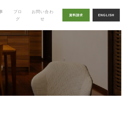
事
ブロ
お問い合わ
資料請求
ENGLISH
グ
せ
幸せの家づくりの
知恵
八納ブログ
スタッフグログ