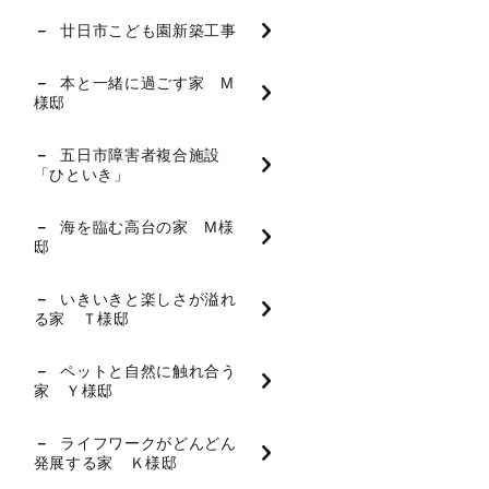
廿日市こども園新築工事
本と一緒に過ごす家 M
様邸
五日市障害者複合施設
「ひといき」
海を臨む高台の家 M様
邸
いきいきと楽しさが溢れ
る家 Ｔ様邸
ペットと自然に触れ合う
家 Ｙ様邸
ライフワークがどんどん
発展する家 Ｋ様邸