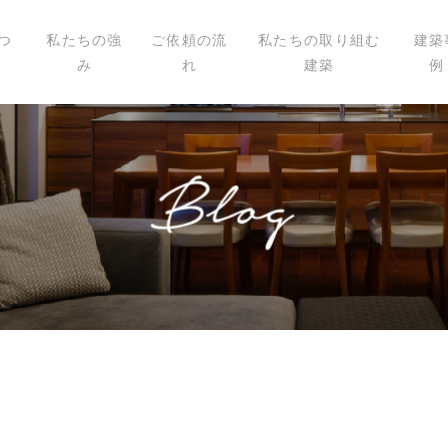
つ
私たちの強
ご依頼の流
私たちの取り組む
建築
み
れ
建築
例
いて
ィール
講演
載