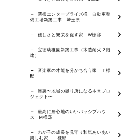
関根エンタープライズ様 自動車整
備工場新築工事 埼玉県
優しさと繁栄を促す家 W様邸
宝徳幼稚園新築工事（木造耐火２階
建）
音楽家の才能を分かち合う家 Ｔ様
邸
庫裏〜地域の拠り所になる本堂プロ
ジェクト〜
最高に居心地のいいパッシブハウ
ス M様邸
わが子の成長を見守り和気あいあい
楽しむ家 Ｉ様邸