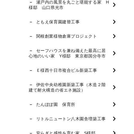
瀬戸内の風景を丸ごと堪能する家 H
様邸 山口県光市
ともえ保育園建替工事
関根創業様物倉庫プロジェクト
セーフハウスを兼ね備えた最高に居
心地のいい家 Y様邸 東京都国分寺市
Ｅ様西十日市複合ビル新築工事
伊佐中央幼稚園新築工事（木造２階
建て耐火構造の省エネ施設）
たんぽぽ園 保育所
リトルニュートン八木園舎増築工事
安らぎと感性を育む家 S様邸