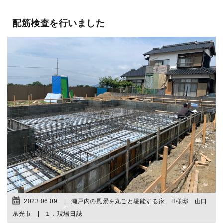
配筋検査を行いました
2023.06.09
瀬戸内の風景を丸ごと堪能する家 H様邸 山口
県光市
１．現場日誌