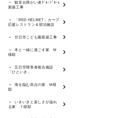
観音台障がい者ｸﾞﾙｰﾌﾟﾎｰﾑ
新築工事
「RED HELMET」カープ
応援レストラン＆宿泊施設
廿日市こども園新築工事
本と一緒に過ごす家 M
様邸
五日市障害者複合施設
「ひといき」
海を臨む高台の家 M様
邸
いきいきと楽しさが溢れ
る家 Ｔ様邸