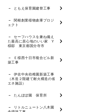
ともえ保育園建替工事
関根創業様物倉庫プロジ
ェクト
セーフハウスを兼ね備え
た最高に居心地のいい家 Y
様邸 東京都国分寺市
Ｅ様西十日市複合ビル新
築工事
伊佐中央幼稚園新築工事
（木造２階建て耐火構造の省
エネ施設）
たんぽぽ園 保育所
リトルニュートン八木園
舎増築工事