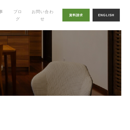
事
ブロ
お問い合わ
資料請求
ENGLISH
グ
せ
幸せの家づくりの
知恵
八納ブログ
スタッフグログ