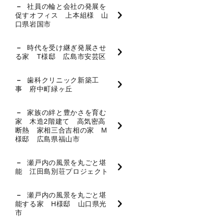
社員の輪と会社の発展を
促すオフィス 上本組様 山
口県岩国市
時代を受け継ぎ発展させ
る家 T様邸 広島市安芸区
歯科クリニック新築工
事 府中町緑ヶ丘
家族の絆と豊かさを育む
家 木造2階建て 高気密高
断熱 家相三合吉相の家 M
様邸 広島県福山市
瀬戸内の風景を丸ごと堪
能 江田島別荘プロジェクト
瀬戸内の風景を丸ごと堪
能する家 H様邸 山口県光
市