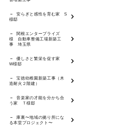
安らぎと感性を育む家 S
様邸
関根エンタープライズ
様 自動車整備工場新築工
事 埼玉県
優しさと繁栄を促す家
W様邸
宝徳幼稚園新築工事（木
造耐火２階建）
音楽家の才能を分かち合
う家 Ｔ様邸
庫裏〜地域の拠り所にな
る本堂プロジェクト〜