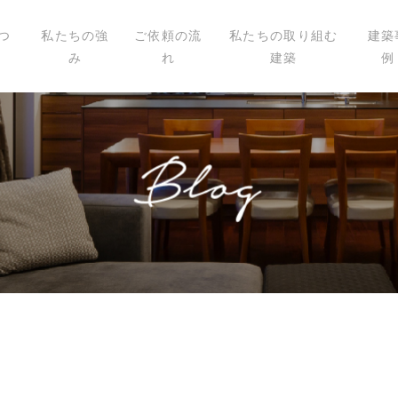
つ
私たちの強
ご依頼の流
私たちの取り組む
建築
み
れ
建築
例
いて
ィール
講演
載