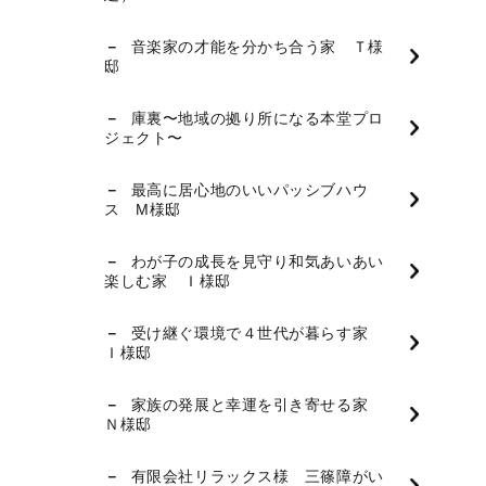
音楽家の才能を分かち合う家 Ｔ様
邸
庫裏〜地域の拠り所になる本堂プロ
ジェクト〜
最高に居心地のいいパッシブハウ
ス M様邸
わが子の成長を見守り和気あいあい
楽しむ家 Ｉ様邸
受け継ぐ環境で４世代が暮らす家
Ｉ様邸
家族の発展と幸運を引き寄せる家
Ｎ様邸
有限会社リラックス様 三篠障がい