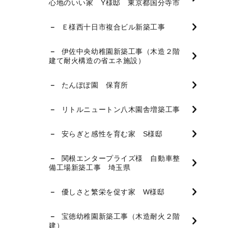
心地のいい家 Y様邸 東京都国分寺市
Ｅ様西十日市複合ビル新築工事
伊佐中央幼稚園新築工事（木造２階
建て耐火構造の省エネ施設）
たんぽぽ園 保育所
リトルニュートン八木園舎増築工事
安らぎと感性を育む家 S様邸
関根エンタープライズ様 自動車整
備工場新築工事 埼玉県
優しさと繁栄を促す家 W様邸
宝徳幼稚園新築工事（木造耐火２階
建）