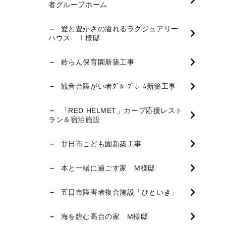
者グループホーム
愛と豊かさの溢れるラグジュアリー
ハウス Ⅰ様邸
鈴らん保育園新築工事
観音台障がい者ｸﾞﾙｰﾌﾟﾎｰﾑ新築工事
「RED HELMET」カープ応援レスト
ラン＆宿泊施設
廿日市こども園新築工事
本と一緒に過ごす家 M様邸
五日市障害者複合施設「ひといき」
海を臨む高台の家 M様邸