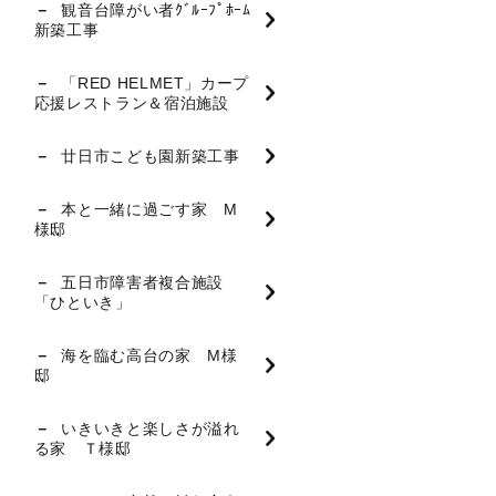
観音台障がい者ｸﾞﾙｰﾌﾟﾎｰﾑ
新築工事
「RED HELMET」カープ
応援レストラン＆宿泊施設
廿日市こども園新築工事
本と一緒に過ごす家 M
様邸
五日市障害者複合施設
「ひといき」
海を臨む高台の家 M様
邸
いきいきと楽しさが溢れ
る家 Ｔ様邸