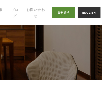
事
ブロ
お問い合わ
資料請求
ENGLISH
グ
せ
幸せの家づくりの
知恵
八納ブログ
スタッフグログ