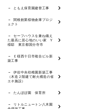
ともえ保育園建替工事
関根創業様物倉庫プロジ
ェクト
セーフハウスを兼ね備え
た最高に居心地のいい家 Y
様邸 東京都国分寺市
Ｅ様西十日市複合ビル新
築工事
伊佐中央幼稚園新築工事
（木造２階建て耐火構造の省
エネ施設）
たんぽぽ園 保育所
リトルニュートン八木園
舎増築工事