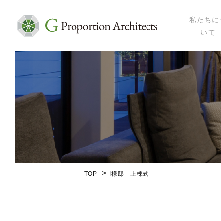
私たちに
いて
私たちにつ
代表プロフ
セミナー・
メディア掲
会社概要
TOP
I様邸 上棟式