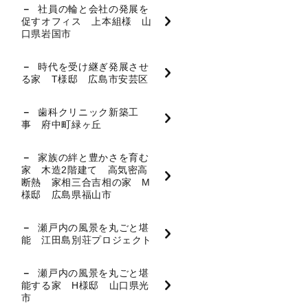
社員の輪と会社の発展を
促すオフィス 上本組様 山
口県岩国市
時代を受け継ぎ発展させ
る家 T様邸 広島市安芸区
歯科クリニック新築工
事 府中町緑ヶ丘
家族の絆と豊かさを育む
家 木造2階建て 高気密高
断熱 家相三合吉相の家 M
様邸 広島県福山市
瀬戸内の風景を丸ごと堪
能 江田島別荘プロジェクト
瀬戸内の風景を丸ごと堪
能する家 H様邸 山口県光
市