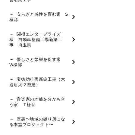
安らぎと感性を育む家 S
様邸
関根エンタープライズ
様 自動車整備工場新築工
事 埼玉県
優しさと繁栄を促す家
W様邸
宝徳幼稚園新築工事（木
造耐火２階建）
音楽家の才能を分かち合
う家 Ｔ様邸
庫裏〜地域の拠り所にな
る本堂プロジェクト〜