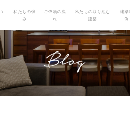
つ
私たちの強
ご依頼の流
私たちの取り組む
建築
み
れ
建築
例
いて
ィール
講演
載