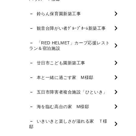
鈴らん保育園新築工事
観音台障がい者ｸﾞﾙｰﾌﾟﾎｰﾑ新築工事
「RED HELMET」カープ応援レスト
ラン＆宿泊施設
廿日市こども園新築工事
本と一緒に過ごす家 M様邸
五日市障害者複合施設「ひといき」
海を臨む高台の家 M様邸
いきいきと楽しさが溢れる家 Ｔ様
邸