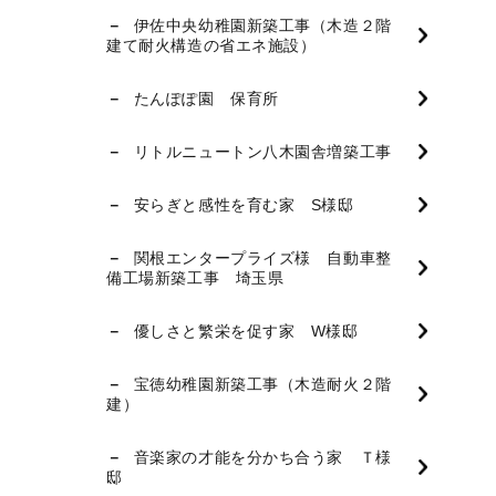
伊佐中央幼稚園新築工事（木造２階
建て耐火構造の省エネ施設）
たんぽぽ園 保育所
リトルニュートン八木園舎増築工事
安らぎと感性を育む家 S様邸
関根エンタープライズ様 自動車整
備工場新築工事 埼玉県
優しさと繁栄を促す家 W様邸
宝徳幼稚園新築工事（木造耐火２階
建）
音楽家の才能を分かち合う家 Ｔ様
邸