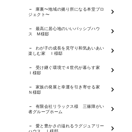
庫裏〜地域の拠り所になる本堂プロ
ジェクト〜
最高に居心地のいいパッシブハウ
ス M様邸
わが子の成長を見守り和気あいあい
楽しむ家 Ｉ様邸
受け継ぐ環境で４世代が暮らす家
Ｉ様邸
家族の発展と幸運を引き寄せる家
Ｎ様邸
有限会社リラックス様 三篠障がい
者グループホーム
愛と豊かさの溢れるラグジュアリー
ハウス Ⅰ様邸