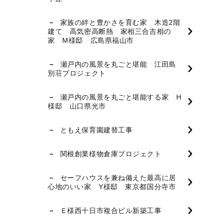
家族の絆と豊かさを育む家 木造2階
建て 高気密高断熱 家相三合吉相の
家 M様邸 広島県福山市
瀬戸内の風景を丸ごと堪能 江田島
別荘プロジェクト
瀬戸内の風景を丸ごと堪能する家 H
様邸 山口県光市
ともえ保育園建替工事
関根創業様物倉庫プロジェクト
セーフハウスを兼ね備えた最高に居
心地のいい家 Y様邸 東京都国分寺市
Ｅ様西十日市複合ビル新築工事