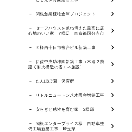
関根創業様物倉庫プロジェクト
セーフハウスを兼ね備えた最高に居
心地のいい家 Y様邸 東京都国分寺市
Ｅ様西十日市複合ビル新築工事
伊佐中央幼稚園新築工事（木造２階
建て耐火構造の省エネ施設）
たんぽぽ園 保育所
リトルニュートン八木園舎増築工事
安らぎと感性を育む家 S様邸
関根エンタープライズ様 自動車整
備工場新築工事 埼玉県