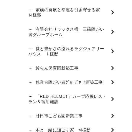
家族の発展と幸運を引き寄せる家
Ｎ様邸
有限会社リラックス様 三篠障がい
者グループホーム
愛と豊かさの溢れるラグジュアリー
ハウス Ⅰ様邸
鈴らん保育園新築工事
観音台障がい者ｸﾞﾙｰﾌﾟﾎｰﾑ新築工事
「RED HELMET」カープ応援レスト
ラン＆宿泊施設
廿日市こども園新築工事
本と一緒に過ごす家 M様邸