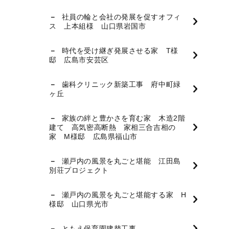
社員の輪と会社の発展を促すオフィ
ス 上本組様 山口県岩国市
時代を受け継ぎ発展させる家 T様
邸 広島市安芸区
歯科クリニック新築工事 府中町緑
ヶ丘
家族の絆と豊かさを育む家 木造2階
建て 高気密高断熱 家相三合吉相の
家 M様邸 広島県福山市
瀬戸内の風景を丸ごと堪能 江田島
別荘プロジェクト
瀬戸内の風景を丸ごと堪能する家 H
様邸 山口県光市
ともえ保育園建替工事