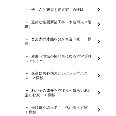
優しさと繁栄を促す家 W様邸
宝徳幼稚園新築工事（木造耐火２階
建）
音楽家の才能を分かち合う家 Ｔ様
邸
庫裏〜地域の拠り所になる本堂プロ
ジェクト〜
最高に居心地のいいパッシブハウ
ス M様邸
わが子の成長を見守り和気あいあい
楽しむ家 Ｉ様邸
受け継ぐ環境で４世代が暮らす家
Ｉ様邸