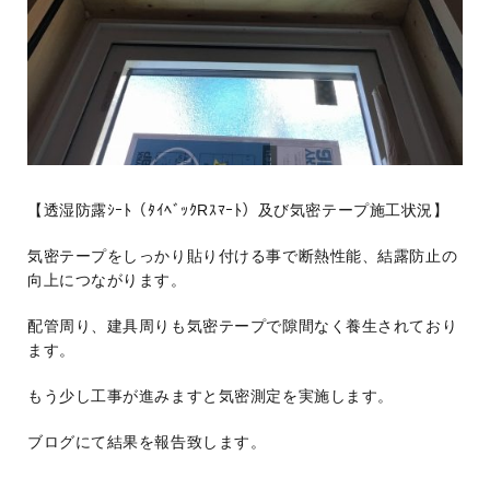
【透湿防露ｼｰﾄ（ﾀｲﾍﾞｯｸRｽﾏｰﾄ）及び気密テープ施工状況】
気密テープをしっかり貼り付ける事で断熱性能、結露防止の
向上につながります。
配管周り、建具周りも気密テープで隙間なく養生されており
ます。
もう少し工事が進みますと気密測定を実施します。
ブログにて結果を報告致します。