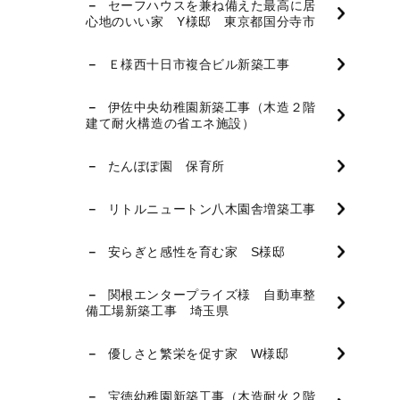
セーフハウスを兼ね備えた最高に居
心地のいい家 Y様邸 東京都国分寺市
Ｅ様西十日市複合ビル新築工事
伊佐中央幼稚園新築工事（木造２階
建て耐火構造の省エネ施設）
たんぽぽ園 保育所
リトルニュートン八木園舎増築工事
安らぎと感性を育む家 S様邸
関根エンタープライズ様 自動車整
備工場新築工事 埼玉県
優しさと繁栄を促す家 W様邸
宝徳幼稚園新築工事（木造耐火２階