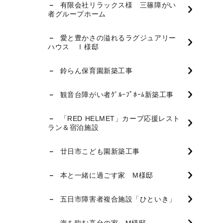
有限会社リラックス様 三篠障がい
者グループホーム
愛と豊かさの溢れるラグジュアリー
ハウス Ⅰ様邸
鈴らん保育園新築工事
観音台障がい者ｸﾞﾙｰﾌﾟﾎｰﾑ新築工事
「RED HELMET」カープ応援レスト
ラン＆宿泊施設
廿日市こども園新築工事
本と一緒に過ごす家 M様邸
五日市障害者複合施設「ひといき」
海を臨む高台の家 M様邸