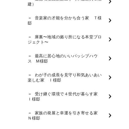
建）
音楽家の才能を分かち合う家 Ｔ様
邸
庫裏〜地域の拠り所になる本堂プロ
ジェクト〜
最高に居心地のいいパッシブハウ
ス M様邸
わが子の成長を見守り和気あいあい
楽しむ家 Ｉ様邸
受け継ぐ環境で４世代が暮らす家
Ｉ様邸
家族の発展と幸運を引き寄せる家
Ｎ様邸