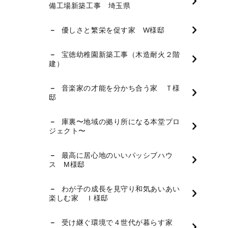
備工場新築工事 埼玉県
優しさと繁栄を促す家 W様邸
宝徳幼稚園新築工事（木造耐火２階
建）
音楽家の才能を分かち合う家 Ｔ様
邸
庫裏〜地域の拠り所になる本堂プロ
ジェクト〜
最高に居心地のいいパッシブハウ
ス M様邸
わが子の成長を見守り和気あいあい
楽しむ家 Ｉ様邸
受け継ぐ環境で４世代が暮らす家