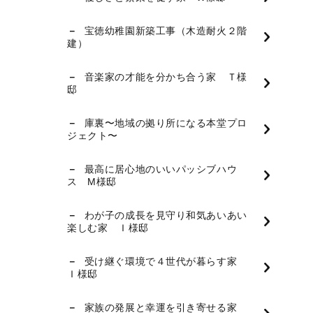
宝徳幼稚園新築工事（木造耐火２階
建）
音楽家の才能を分かち合う家 Ｔ様
邸
庫裏〜地域の拠り所になる本堂プロ
ジェクト〜
最高に居心地のいいパッシブハウ
ス M様邸
わが子の成長を見守り和気あいあい
楽しむ家 Ｉ様邸
受け継ぐ環境で４世代が暮らす家
Ｉ様邸
家族の発展と幸運を引き寄せる家