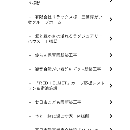
Ｎ様邸
有限会社リラックス様 三篠障がい
者グループホーム
愛と豊かさの溢れるラグジュアリー
ハウス Ⅰ様邸
鈴らん保育園新築工事
観音台障がい者ｸﾞﾙｰﾌﾟﾎｰﾑ新築工事
「RED HELMET」カープ応援レスト
ラン＆宿泊施設
廿日市こども園新築工事
本と一緒に過ごす家 M様邸
五日市障害者複合施設「ひといき」