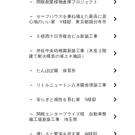
関根創業様物倉庫プロジェクト
セーフハウスを兼ね備えた最高に居
心地のいい家 Y様邸 東京都国分寺市
Ｅ様西十日市複合ビル新築工事
伊佐中央幼稚園新築工事（木造２階
建て耐火構造の省エネ施設）
たんぽぽ園 保育所
リトルニュートン八木園舎増築工事
安らぎと感性を育む家 S様邸
関根エンタープライズ様 自動車整
備工場新築工事 埼玉県
優しさと繁栄を促す家 W様邸