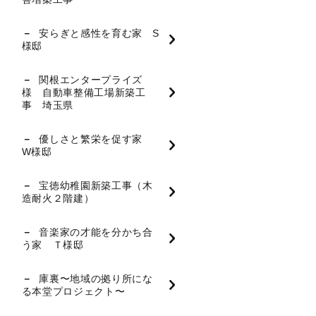
安らぎと感性を育む家 S
様邸
関根エンタープライズ
様 自動車整備工場新築工
事 埼玉県
優しさと繁栄を促す家
W様邸
宝徳幼稚園新築工事（木
造耐火２階建）
音楽家の才能を分かち合
う家 Ｔ様邸
庫裏〜地域の拠り所にな
る本堂プロジェクト〜