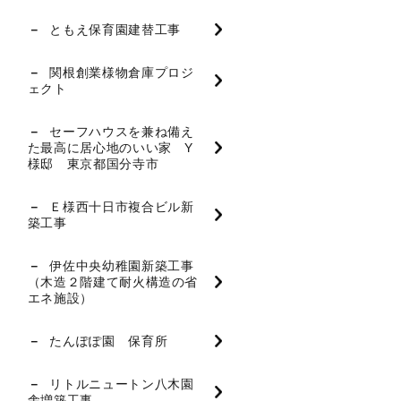
ともえ保育園建替工事
関根創業様物倉庫プロジ
ェクト
セーフハウスを兼ね備え
た最高に居心地のいい家 Y
様邸 東京都国分寺市
Ｅ様西十日市複合ビル新
築工事
伊佐中央幼稚園新築工事
（木造２階建て耐火構造の省
エネ施設）
たんぽぽ園 保育所
リトルニュートン八木園
舎増築工事