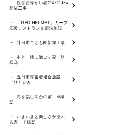
観音台障がい者ｸﾞﾙｰﾌﾟﾎｰﾑ
新築工事
「RED HELMET」カープ
応援レストラン＆宿泊施設
廿日市こども園新築工事
本と一緒に過ごす家 M
様邸
五日市障害者複合施設
「ひといき」
海を臨む高台の家 M様
邸
いきいきと楽しさが溢れ
る家 Ｔ様邸