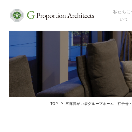
私たちに
いて
私たちにつ
代表プロフ
セミナー・
メディア掲
会社概要
TOP
三篠障がい者グループホーム 打合せ・現場