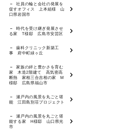
社員の輪と会社の発展を
促すオフィス 上本組様 山
口県岩国市
時代を受け継ぎ発展させ
る家 T様邸 広島市安芸区
歯科クリニック新築工
事 府中町緑ヶ丘
家族の絆と豊かさを育む
家 木造2階建て 高気密高
断熱 家相三合吉相の家 M
様邸 広島県福山市
瀬戸内の風景を丸ごと堪
能 江田島別荘プロジェクト
瀬戸内の風景を丸ごと堪
能する家 H様邸 山口県光
市