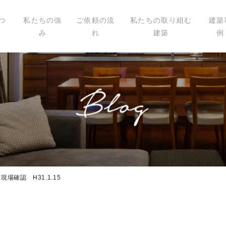
つ
私たちの強
ご依頼の流
私たちの取り組む
建築
み
れ
建築
例
いて
ィール
講演
載
確認 H31.1.15