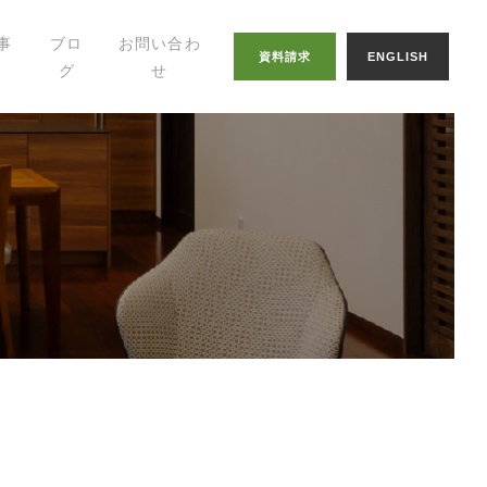
事
ブロ
お問い合わ
資料請求
ENGLISH
グ
せ
幸せの家づくりの
知恵
八納ブログ
スタッフグログ