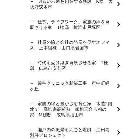
明るい未来を創造する施設 K様 大
阪府茨木市
仕事、ライフワーク、家族の絆を発
展させる家 T様邸 横浜市戸塚区
社員の輪と会社の発展を促すオフィ
ス 上本組様 山口県岩国市
時代を受け継ぎ発展させる家 T様
邸 広島市安芸区
歯科クリニック新築工事 府中町緑
ヶ丘
家族の絆と豊かさを育む家 木造2階
建て 高気密高断熱 家相三合吉相の
家 M様邸 広島県福山市
瀬戸内の風景を丸ごと堪能 江田島
別荘プロジェクト