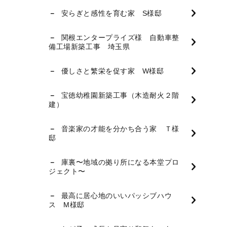
安らぎと感性を育む家 S様邸
関根エンタープライズ様 自動車整
備工場新築工事 埼玉県
優しさと繁栄を促す家 W様邸
宝徳幼稚園新築工事（木造耐火２階
建）
音楽家の才能を分かち合う家 Ｔ様
邸
庫裏〜地域の拠り所になる本堂プロ
ジェクト〜
最高に居心地のいいパッシブハウ
ス M様邸