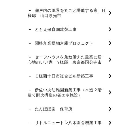
瀬戸内の風景を丸ごと堪能する家 H
様邸 山口県光市
ともえ保育園建替工事
関根創業様物倉庫プロジェクト
セーフハウスを兼ね備えた最高に居
心地のいい家 Y様邸 東京都国分寺市
Ｅ様西十日市複合ビル新築工事
伊佐中央幼稚園新築工事（木造２階
建て耐火構造の省エネ施設）
たんぽぽ園 保育所
リトルニュートン八木園舎増築工事