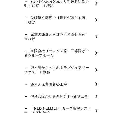
わが子の成長を見守り和気あいあい
楽しむ家 Ｉ様邸
受け継ぐ環境で４世代が暮らす家
Ｉ様邸
家族の発展と幸運を引き寄せる家
Ｎ様邸
有限会社リラックス様 三篠障がい
者グループホーム
愛と豊かさの溢れるラグジュアリー
ハウス Ⅰ様邸
鈴らん保育園新築工事
観音台障がい者ｸﾞﾙｰﾌﾟﾎｰﾑ新築工事
「RED HELMET」カープ応援レスト