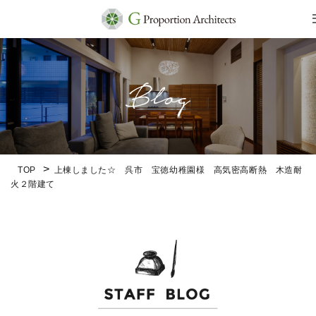
TOP
上棟しました☆ 呉市 宝徳幼稚園様 高気密高断熱 木造耐
火２階建て