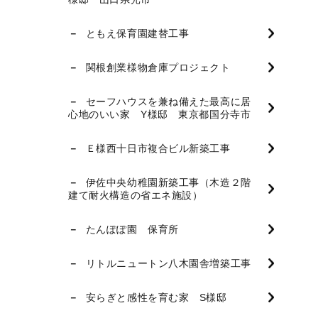
ともえ保育園建替工事
関根創業様物倉庫プロジェクト
セーフハウスを兼ね備えた最高に居
心地のいい家 Y様邸 東京都国分寺市
Ｅ様西十日市複合ビル新築工事
伊佐中央幼稚園新築工事（木造２階
建て耐火構造の省エネ施設）
たんぽぽ園 保育所
リトルニュートン八木園舎増築工事
安らぎと感性を育む家 S様邸