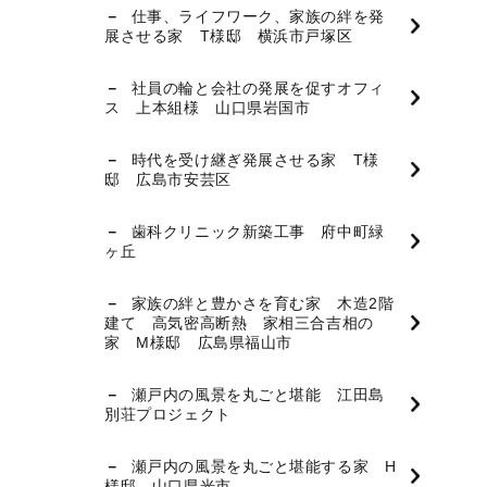
仕事、ライフワーク、家族の絆を発
展させる家 T様邸 横浜市戸塚区
社員の輪と会社の発展を促すオフィ
ス 上本組様 山口県岩国市
時代を受け継ぎ発展させる家 T様
邸 広島市安芸区
歯科クリニック新築工事 府中町緑
ヶ丘
家族の絆と豊かさを育む家 木造2階
建て 高気密高断熱 家相三合吉相の
家 M様邸 広島県福山市
瀬戸内の風景を丸ごと堪能 江田島
別荘プロジェクト
瀬戸内の風景を丸ごと堪能する家 H
様邸 山口県光市