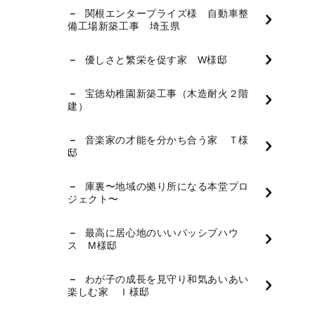
関根エンタープライズ様 自動車整
備工場新築工事 埼玉県
優しさと繁栄を促す家 W様邸
宝徳幼稚園新築工事（木造耐火２階
建）
音楽家の才能を分かち合う家 Ｔ様
邸
庫裏〜地域の拠り所になる本堂プロ
ジェクト〜
最高に居心地のいいパッシブハウ
ス M様邸
わが子の成長を見守り和気あいあい
楽しむ家 Ｉ様邸