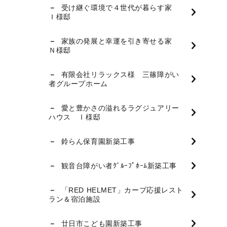
受け継ぐ環境で４世代が暮らす家
Ｉ様邸
家族の発展と幸運を引き寄せる家
Ｎ様邸
有限会社リラックス様 三篠障がい
者グループホーム
愛と豊かさの溢れるラグジュアリー
ハウス Ⅰ様邸
鈴らん保育園新築工事
観音台障がい者ｸﾞﾙｰﾌﾟﾎｰﾑ新築工事
「RED HELMET」カープ応援レスト
ラン＆宿泊施設
廿日市こども園新築工事