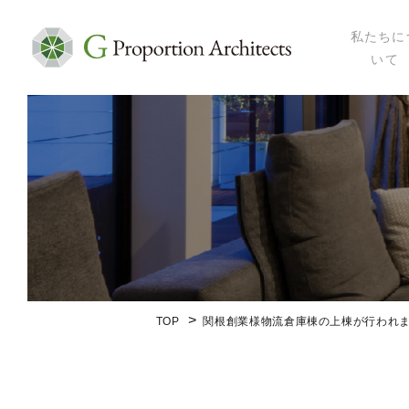
私たちに
いて
私たちにつ
代表プロフ
セミナー・
メディア掲
会社概要
TOP
関根創業様物流倉庫棟の上棟が行われ