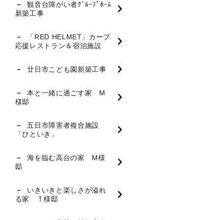
観音台障がい者ｸﾞﾙｰﾌﾟﾎｰﾑ
新築工事
「RED HELMET」カープ
応援レストラン＆宿泊施設
廿日市こども園新築工事
本と一緒に過ごす家 M
様邸
五日市障害者複合施設
「ひといき」
海を臨む高台の家 M様
邸
いきいきと楽しさが溢れ
る家 Ｔ様邸