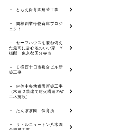
ともえ保育園建替工事
関根創業様物倉庫プロジ
ェクト
セーフハウスを兼ね備え
た最高に居心地のいい家 Y
様邸 東京都国分寺市
Ｅ様西十日市複合ビル新
築工事
伊佐中央幼稚園新築工事
（木造２階建て耐火構造の省
エネ施設）
たんぽぽ園 保育所
リトルニュートン八木園
舎増築工事