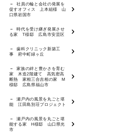
社員の輪と会社の発展を
促すオフィス 上本組様 山
口県岩国市
時代を受け継ぎ発展させ
る家 T様邸 広島市安芸区
歯科クリニック新築工
事 府中町緑ヶ丘
家族の絆と豊かさを育む
家 木造2階建て 高気密高
断熱 家相三合吉相の家 M
様邸 広島県福山市
瀬戸内の風景を丸ごと堪
能 江田島別荘プロジェクト
瀬戸内の風景を丸ごと堪
能する家 H様邸 山口県光
市