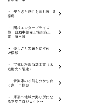
安らぎと感性を育む家 S
様邸
関根エンタープライズ
様 自動車整備工場新築工
事 埼玉県
優しさと繁栄を促す家
W様邸
宝徳幼稚園新築工事（木
造耐火２階建）
音楽家の才能を分かち合
う家 Ｔ様邸
庫裏〜地域の拠り所にな
る本堂プロジェクト〜