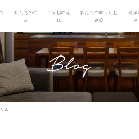
つ
私たちの強
ご依頼の流
私たちの取り組む
建築
み
れ
建築
例
いて
ィール
講演
載
ました