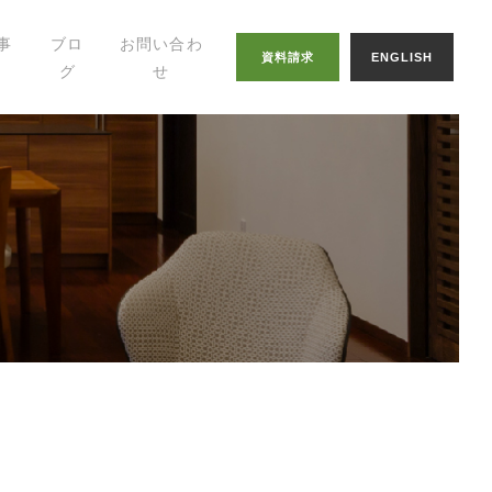
事
ブロ
お問い合わ
資料請求
ENGLISH
グ
せ
幸せの家づくりの
知恵
八納ブログ
スタッフグログ