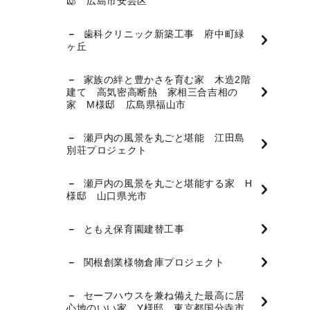
邸 広島市安芸区
歯科クリニック新築工事 府中町緑
ヶ丘
家族の絆と豊かさを育む家 木造2階
建て 高気密高断熱 家相三合吉相の
家 M様邸 広島県福山市
瀬戸内の風景を丸ごと堪能 江田島
別荘プロジェクト
瀬戸内の風景を丸ごと堪能する家 H
様邸 山口県光市
ともえ保育園建替工事
関根創業様物倉庫プロジェクト
セーフハウスを兼ね備えた最高に居
心地のいい家 Y様邸 東京都国分寺市