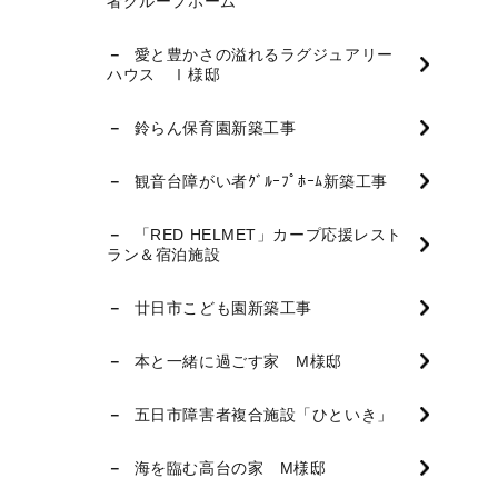
者グループホーム
愛と豊かさの溢れるラグジュアリー
ハウス Ⅰ様邸
鈴らん保育園新築工事
観音台障がい者ｸﾞﾙｰﾌﾟﾎｰﾑ新築工事
「RED HELMET」カープ応援レスト
ラン＆宿泊施設
廿日市こども園新築工事
本と一緒に過ごす家 M様邸
五日市障害者複合施設「ひといき」
海を臨む高台の家 M様邸