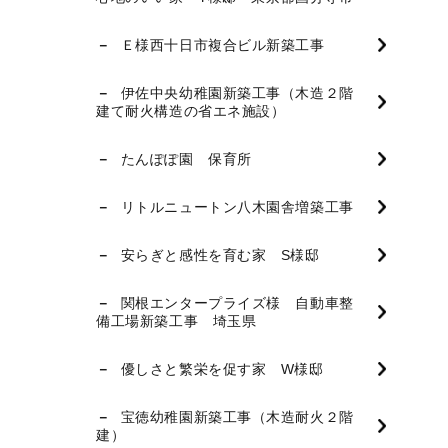
Ｅ様西十日市複合ビル新築工事
伊佐中央幼稚園新築工事（木造２階
建て耐火構造の省エネ施設）
たんぽぽ園 保育所
リトルニュートン八木園舎増築工事
安らぎと感性を育む家 S様邸
関根エンタープライズ様 自動車整
備工場新築工事 埼玉県
優しさと繁栄を促す家 W様邸
宝徳幼稚園新築工事（木造耐火２階
建）