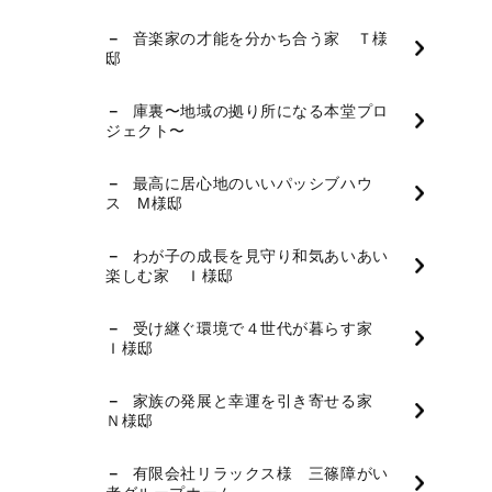
音楽家の才能を分かち合う家 Ｔ様
邸
庫裏〜地域の拠り所になる本堂プロ
ジェクト〜
最高に居心地のいいパッシブハウ
ス M様邸
わが子の成長を見守り和気あいあい
楽しむ家 Ｉ様邸
受け継ぐ環境で４世代が暮らす家
Ｉ様邸
家族の発展と幸運を引き寄せる家
Ｎ様邸
有限会社リラックス様 三篠障がい