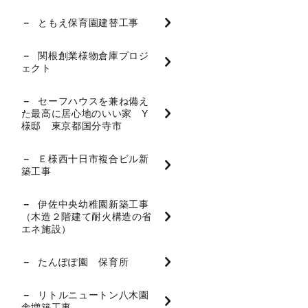
ともえ保育園建替工事
関根創業様物倉庫プロジ
ェクト
セーフハウスを兼ね備え
た最高に居心地のいい家 Y
様邸 東京都国分寺市
Ｅ様西十日市複合ビル新
築工事
伊佐中央幼稚園新築工事
（木造２階建て耐火構造の省
エネ施設）
たんぽぽ園 保育所
リトルニュートン八木園
舎増築工事