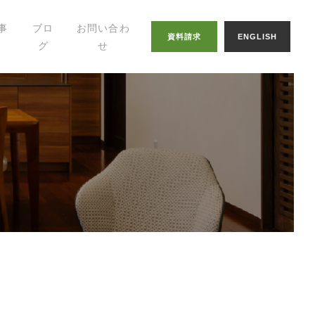
事
ブロ
お問い合わ
資料請求
ENGLISH
グ
せ
幸せの家づくりの
知恵
八納ブログ
スタッフグログ