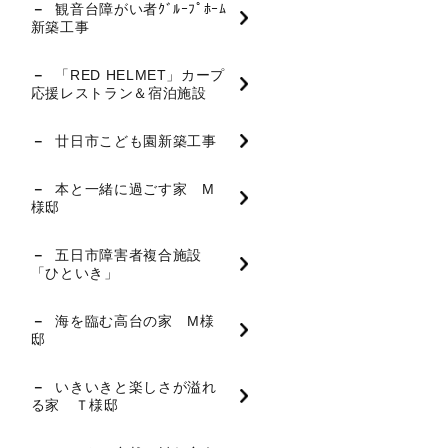
観音台障がい者ｸﾞﾙｰﾌﾟﾎｰﾑ
新築工事
「RED HELMET」カープ
応援レストラン＆宿泊施設
廿日市こども園新築工事
本と一緒に過ごす家 M
様邸
五日市障害者複合施設
「ひといき」
海を臨む高台の家 M様
邸
いきいきと楽しさが溢れ
る家 Ｔ様邸