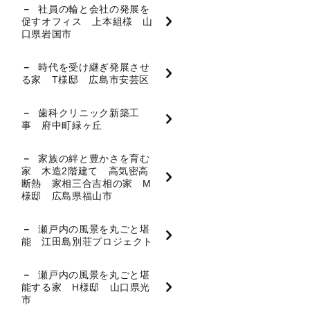
社員の輪と会社の発展を
促すオフィス 上本組様 山
口県岩国市
時代を受け継ぎ発展させ
る家 T様邸 広島市安芸区
歯科クリニック新築工
事 府中町緑ヶ丘
家族の絆と豊かさを育む
家 木造2階建て 高気密高
断熱 家相三合吉相の家 M
様邸 広島県福山市
瀬戸内の風景を丸ごと堪
能 江田島別荘プロジェクト
瀬戸内の風景を丸ごと堪
能する家 H様邸 山口県光
市