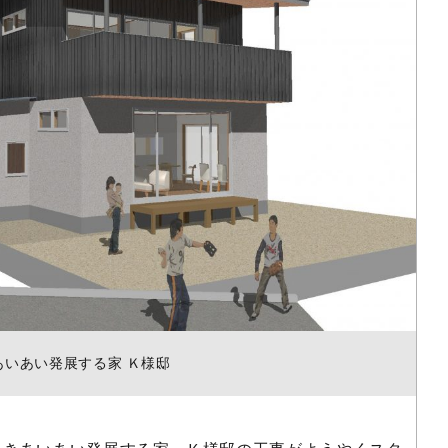
あいあい発展する家 Ｋ様邸