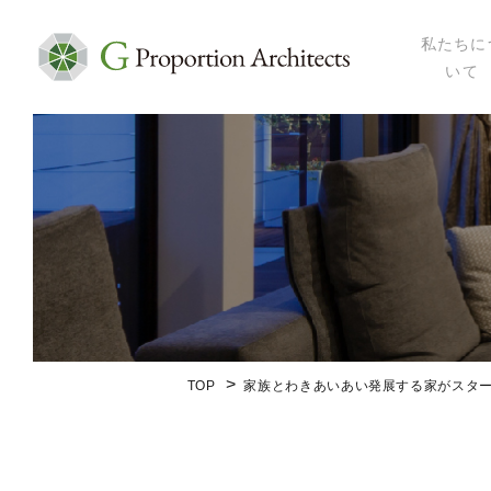
私たちに
いて
私たちにつ
代表プロフ
セミナー・
メディア掲
会社概要
TOP
家族とわきあいあい発展する家がスタ