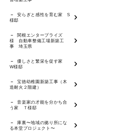
安らぎと感性を育む家 S
様邸
関根エンタープライズ
様 自動車整備工場新築工
事 埼玉県
優しさと繁栄を促す家
W様邸
宝徳幼稚園新築工事（木
造耐火２階建）
音楽家の才能を分かち合
う家 Ｔ様邸
庫裏〜地域の拠り所にな
る本堂プロジェクト〜