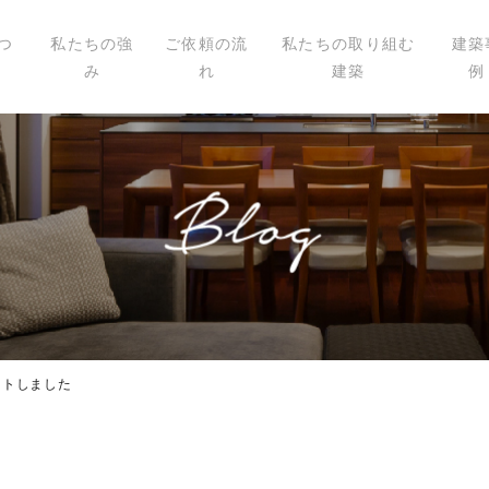
つ
私たちの強
ご依頼の流
私たちの取り組む
建築
み
れ
建築
例
いて
ィール
講演
載
ートしました