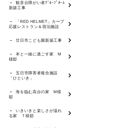
観音台障がい者ｸﾞﾙｰﾌﾟﾎｰﾑ
新築工事
「RED HELMET」カープ
応援レストラン＆宿泊施設
廿日市こども園新築工事
本と一緒に過ごす家 M
様邸
五日市障害者複合施設
「ひといき」
海を臨む高台の家 M様
邸
いきいきと楽しさが溢れ
る家 Ｔ様邸