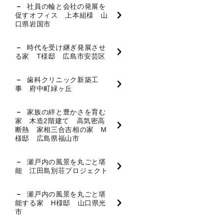
社員の輪と会社の発展を
促すオフィス 上本組様 山
口県岩国市
時代を受け継ぎ発展させ
る家 T様邸 広島市安芸区
歯科クリニック新築工
事 府中町緑ヶ丘
家族の絆と豊かさを育む
家 木造2階建て 高気密高
断熱 家相三合吉相の家 M
様邸 広島県福山市
瀬戸内の風景を丸ごと堪
能 江田島別荘プロジェクト
瀬戸内の風景を丸ごと堪
能する家 H様邸 山口県光
市