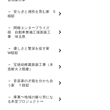
安らぎと感性を育む家 S
様邸
関根エンタープライズ
様 自動車整備工場新築工
事 埼玉県
優しさと繁栄を促す家
W様邸
宝徳幼稚園新築工事（木
造耐火２階建）
音楽家の才能を分かち合
う家 Ｔ様邸
庫裏〜地域の拠り所にな
る本堂プロジェクト〜