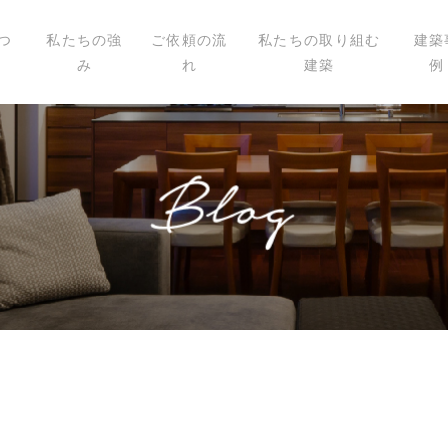
つ
私たちの強
ご依頼の流
私たちの取り組む
建築
み
れ
建築
例
いて
ィール
講演
載