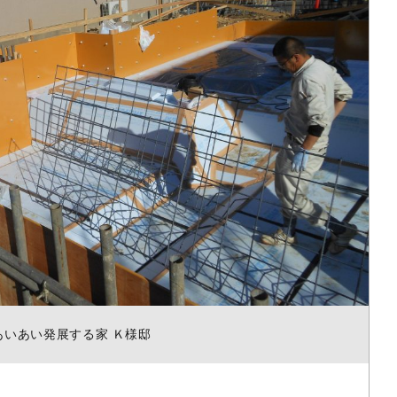
あいあい発展する家 Ｋ様邸