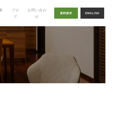
事
ブロ
お問い合わ
資料請求
ENGLISH
グ
せ
幸せの家づくりの
知恵
八納ブログ
スタッフグログ