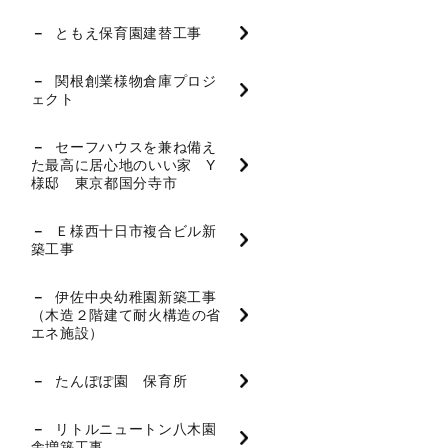
ともえ保育園建替工事
関根創業様物倉庫プロジ
ェクト
セーフハウスを兼ね備え
た最高に居心地のいい家 Y
様邸 東京都国分寺市
Ｅ様西十日市複合ビル新
築工事
伊佐中央幼稚園新築工事
（木造２階建て耐火構造の省
エネ施設）
たんぽぽ園 保育所
リトルニュートン八木園
舎増築工事