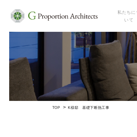
私たちに
いて
私たちにつ
代表プロフ
セミナー・
メディア掲
会社概要
TOP
K様邸 基礎下断熱工事