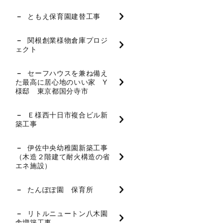
ともえ保育園建替工事
関根創業様物倉庫プロジ
ェクト
セーフハウスを兼ね備え
た最高に居心地のいい家 Y
様邸 東京都国分寺市
Ｅ様西十日市複合ビル新
築工事
伊佐中央幼稚園新築工事
（木造２階建て耐火構造の省
エネ施設）
たんぽぽ園 保育所
リトルニュートン八木園
舎増築工事