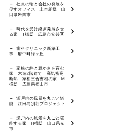
社員の輪と会社の発展を
促すオフィス 上本組様 山
口県岩国市
時代を受け継ぎ発展させ
る家 T様邸 広島市安芸区
歯科クリニック新築工
事 府中町緑ヶ丘
家族の絆と豊かさを育む
家 木造2階建て 高気密高
断熱 家相三合吉相の家 M
様邸 広島県福山市
瀬戸内の風景を丸ごと堪
能 江田島別荘プロジェクト
瀬戸内の風景を丸ごと堪
能する家 H様邸 山口県光
市