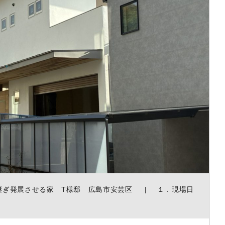
継ぎ発展させる家 T様邸 広島市安芸区
１．現場日