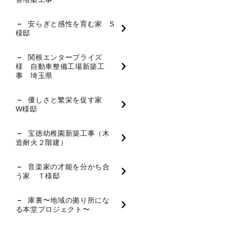
安らぎと感性を育む家 S
様邸
関根エンタープライズ
様 自動車整備工場新築工
事 埼玉県
優しさと繁栄を促す家
W様邸
宝徳幼稚園新築工事（木
造耐火２階建）
音楽家の才能を分かち合
う家 Ｔ様邸
庫裏〜地域の拠り所にな
る本堂プロジェクト〜