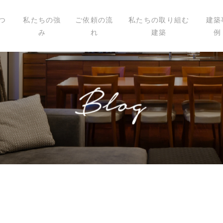
つ
私たちの強
ご依頼の流
私たちの取り組む
建築
み
れ
建築
例
いて
ィール
講演
載