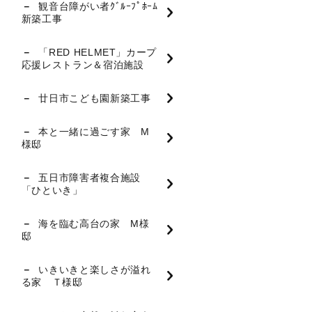
観音台障がい者ｸﾞﾙｰﾌﾟﾎｰﾑ
新築工事
「RED HELMET」カープ
応援レストラン＆宿泊施設
廿日市こども園新築工事
本と一緒に過ごす家 M
様邸
五日市障害者複合施設
「ひといき」
海を臨む高台の家 M様
邸
いきいきと楽しさが溢れ
る家 Ｔ様邸