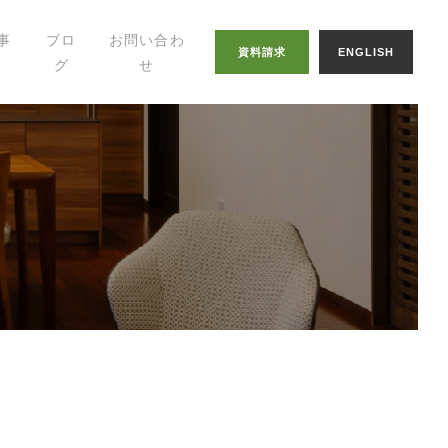
事
ブロ
お問い合わ
資料請求
ENGLISH
グ
せ
幸せの家づくりの
知恵
八納ブログ
スタッフグログ