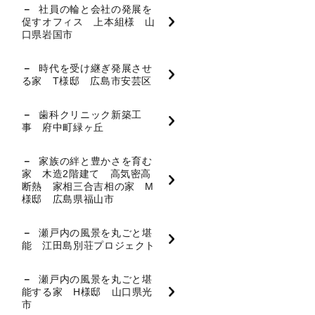
社員の輪と会社の発展を
促すオフィス 上本組様 山
口県岩国市
時代を受け継ぎ発展させ
る家 T様邸 広島市安芸区
歯科クリニック新築工
事 府中町緑ヶ丘
家族の絆と豊かさを育む
家 木造2階建て 高気密高
断熱 家相三合吉相の家 M
様邸 広島県福山市
瀬戸内の風景を丸ごと堪
能 江田島別荘プロジェクト
瀬戸内の風景を丸ごと堪
能する家 H様邸 山口県光
市