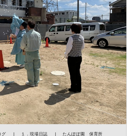
ログ
１．現場日誌
たんぽぽ園 保育所