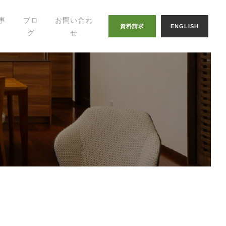
事
ブロ
お問い合わ
資料請求
ENGLISH
グ
せ
幸せの家づくりの
知恵
八納ブログ
スタッフグログ