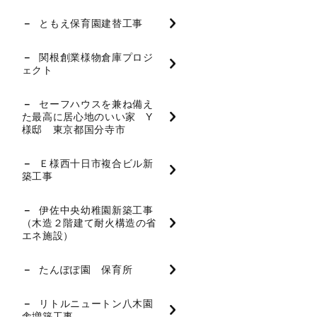
ともえ保育園建替工事
関根創業様物倉庫プロジ
ェクト
セーフハウスを兼ね備え
た最高に居心地のいい家 Y
様邸 東京都国分寺市
Ｅ様西十日市複合ビル新
築工事
伊佐中央幼稚園新築工事
（木造２階建て耐火構造の省
エネ施設）
たんぽぽ園 保育所
リトルニュートン八木園
舎増築工事