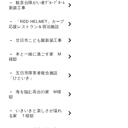
観音台障がい者ｸﾞﾙｰﾌﾟﾎｰﾑ
新築工事
「RED HELMET」カープ
応援レストラン＆宿泊施設
廿日市こども園新築工事
本と一緒に過ごす家 M
様邸
五日市障害者複合施設
「ひといき」
海を臨む高台の家 M様
邸
いきいきと楽しさが溢れ
る家 Ｔ様邸