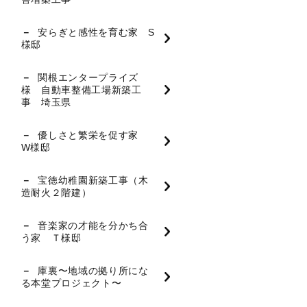
安らぎと感性を育む家 S
様邸
関根エンタープライズ
様 自動車整備工場新築工
事 埼玉県
優しさと繁栄を促す家
W様邸
宝徳幼稚園新築工事（木
造耐火２階建）
音楽家の才能を分かち合
う家 Ｔ様邸
庫裏〜地域の拠り所にな
る本堂プロジェクト〜