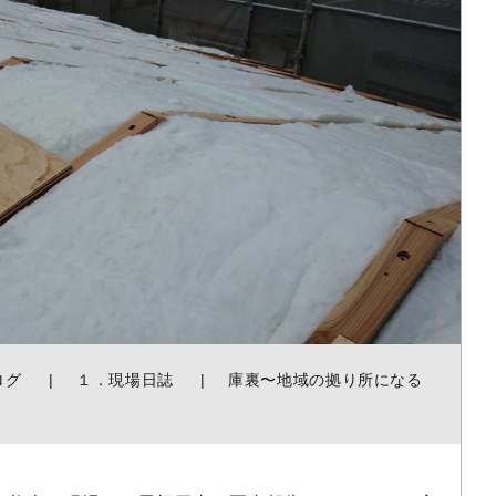
ログ
１．現場日誌
庫裏〜地域の拠り所になる