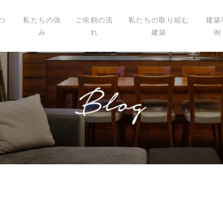
つ
私たちの強
ご依頼の流
私たちの取り組む
建築
み
れ
建築
例
いて
ィール
講演
載