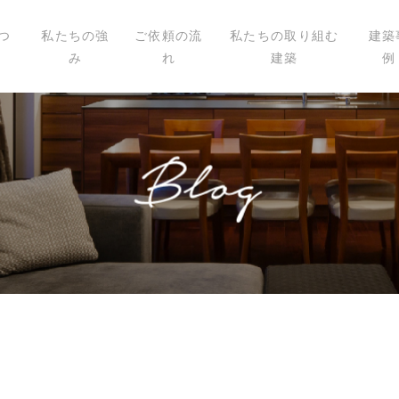
つ
私たちの強
ご依頼の流
私たちの取り組む
建築
み
れ
建築
例
いて
ィール
講演
載