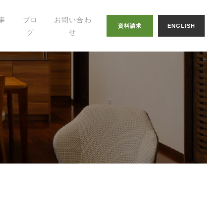
事
ブロ
お問い合わ
資料請求
ENGLISH
グ
せ
幸せの家づくりの
知恵
八納ブログ
スタッフグログ